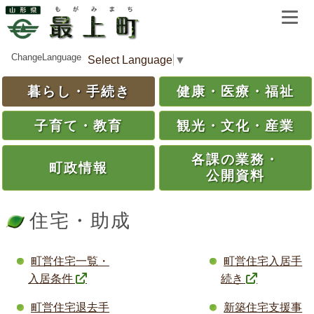
ChangeLanguage
Select Language
▼
暮らし・
手続き
健康・
医療・
福祉
子育て・
教育
観光・
文化・
産業
各課の
業務・
町政情報
公開資料
住宅・助成
町営住宅一覧・
町営住宅入居手
入居条件
続き
町営住宅退去手
新築住宅支援事