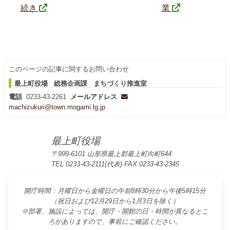
続き
業
このページの記事に関するお問い合わせ
最上町役場 総務企画課 まちづくり推進室
電話
0233-43-2261
メールアドレス
machizukuri@town.mogami.lg.jp
最上町役場
〒999-6101 山形県最上郡最上町向町644
TEL 0233-43-2111(代表) FAX 0233-43-2345
開庁時間：月曜日から金曜日の午前8時30分から午後5時15分
（祝日および12月29日から1月3日を除く）
※部署、施設によっては、開庁・開館の日・時間が異なるとこ
ろがありますので、事前にご確認ください。