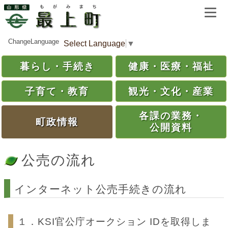
ChangeLanguage
Select Language
▼
暮らし・
手続き
健康・
医療・
福祉
子育て・
教育
観光・
文化・
産業
各課の
業務・
町政情報
公開資料
公売の流れ
インターネット公売手続きの流れ
１．KSI官公庁オークション IDを取得しま