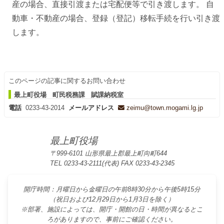
産の場合、直接引渡または宅配便等で引き渡します。 自
動車・不動産の場合、登録（登記）移転手続を行い引き渡
します。
このページの記事に関するお問い合わせ
最上町役場 町民税務課 賦課納税室
電話
0233-43-2014
メールアドレス
zeimu@town.mogami.lg.jp
最上町役場
〒999-6101 山形県最上郡最上町向町644
TEL 0233-43-2111(代表) FAX 0233-43-2345
開庁時間：月曜日から金曜日の午前8時30分から午後5時15分
（祝日および12月29日から1月3日を除く）
※部署、施設によっては、開庁・開館の日・時間が異なるとこ
ろがありますので、事前にご確認ください。