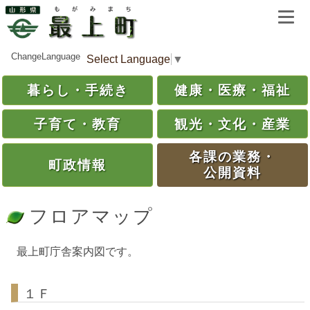
ChangeLanguage
Select Language
▼
暮らし・
手続き
健康・
医療・
福祉
子育て・
教育
観光・
文化・
産業
各課の
業務・
町政情報
公開資料
フロアマップ
最上町庁舎案内図です。
１Ｆ