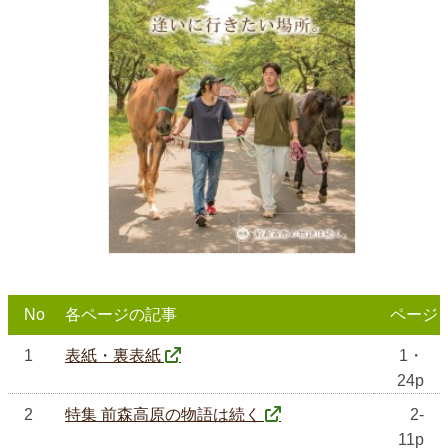
No
各ページの記事
ページ
1
表紙・裏表紙
1・
24p
2
特集 前森高原の物語は続く
2-
11p