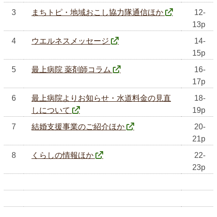
3
まちトピ・地域おこし協力隊通信ほか
12-
13p
4
ウエルネスメッセージ
14-
15p
5
最上病院 薬剤師コラム
16-
17p
6
最上病院よりお知らせ・水道料金の見直
18-
しについて
19p
7
結婚支援事業のご紹介ほか
20-
21p
8
くらしの情報ほか
22-
23p