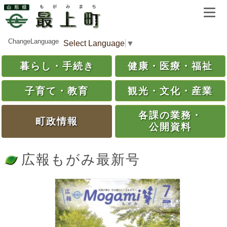
ChangeLanguage
Select Language
▼
暮らし・
手続き
健康・
医療・
福祉
子育て・
教育
観光・
文化・
産業
各課の
業務・
町政情報
公開資料
広報もがみ最新号