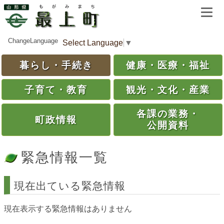
ChangeLanguage
Select Language
▼
暮らし・
手続き
健康・
医療・
福祉
子育て・
教育
観光・
文化・
産業
各課の
業務・
町政情報
公開資料
緊急情報一覧
現在出ている緊急情報
現在表示する緊急情報はありません