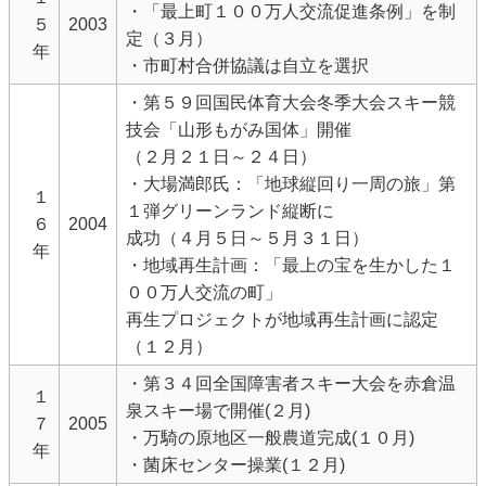
・「最上町１００万人交流促進条例」を制
５
2003
定（３月）
年
・市町村合併協議は自立を選択
・第５９回国民体育大会冬季大会スキー競
技会「山形もがみ国体」開催
（２月２１日～２４日）
・大場満郎氏：「地球縦回り一周の旅」第
１
１弾グリーンランド縦断に
６
2004
成功（４月５日～５月３１日）
年
・地域再生計画：「最上の宝を生かした１
００万人交流の町」
再生プロジェクトが地域再生計画に認定
（１２月）
・第３４回全国障害者スキー大会を赤倉温
１
泉スキー場で開催(２月)
７
2005
・万騎の原地区一般農道完成(１０月)
年
・菌床センター操業(１２月)