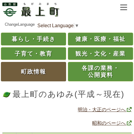
ChangeLanguage
Select Language
▼
暮らし・
手続き
健康・
医療・
福祉
子育て・
教育
観光・
文化・
産業
各課の
業務・
町政情報
公開資料
最上町のあゆみ(平成～現在)
明治・大正のページへ
昭和のページへ