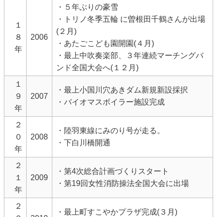
・５年ぶりの豪雪
・トリノ冬季五輪 に曽根田千鶴さんが出場
１
(２月)
８
2006
・あたごこども園開園(４月)
年
・最上中吹奏楽部、３年連続マーチングバ
ンド全国大会へ(１２月)
１
・最上小国川穴あきダム新規新設採択
９
2007
・バイオマスボイラー施設完成
年
２
・陸羽東線にみのり号が走る。
０
2008
・下白川橋開通
年
２
・第4次総合計画づくりスタート
１
2009
・第19回女性消防操法全国大会に出場
年
２
・最上町すこやかプラザ完成(３月)