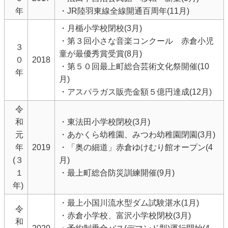
年
・JR陸羽東線全線開通百周年(11月)
・月楯小学校閉校(3月)
・第３回小さな音楽コンクール 赤倉小児
３
童が最優秀賞受賞(8月)
０
2018
・第５０回最上町総合芸術文化祭開催(10
年
月)
・アスパラガス販売金額５億円達成(12月)
令
和
・東法田小学校閉校(3月)
元
・あかくら幼稚園、みつわ幼稚園閉園(3月)
年
2019
・「奥の細道」赤倉ゆけむり館オープン(4
(３
月)
１
・最上町総合防災訓練開催(9月)
年)
・最上小国川流水型ダム試験湛水(1月)
令
・赤倉小学校、富沢小学校閉校(3月)
和