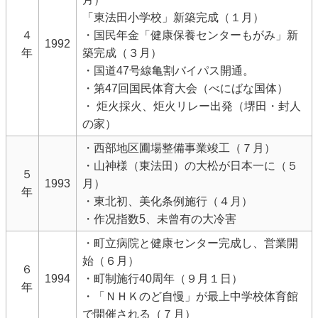
「東法田小学校」新築完成（１月）
４
・国民年金「健康保養センターもがみ」新
1992
年
築完成（３月）
・国道47号線亀割バイパス開通。
・第47回国民体育大会（べにばな国体）
・ 炬火採火、炬火リレー出発（堺田・封人
の家）
・西部地区圃場整備事業竣工（７月）
・山神様（東法田）の大松が日本一に（５
５
1993
月）
年
・東北初、美化条例施行（４月）
・作况指数5、未曾有の大冷害
・町立病院と健康センター完成し、営業開
始（６月）
６
1994
・町制施行40周年（９月１日）
年
・「ＮＨＫのど自慢」が最上中学校体育館
で開催される（７月）