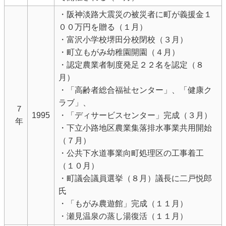
・阪神淡路大震災の被災者に町が義援金１
００万円を贈る（１月）
・富沢小学校堺田分校閉校（３月）
・町立もがみ幼稚園開園（４月）
・認定農業者制度発足２２名を認定（８
月）
・「高齢者総合福祉センター」、「健康ク
ラブ」、
７
1995
・「ディサービスセンター」完成（３月）
年
・下立小路地区農業集落排水事業共用開始
（７月）
・公共下水道事業向町処理区の工事着工
（１０月）
・町議会議員選挙（８月）議長に二戸悦郎
氏
・「もがみ農遊館」完成（１１月）
・瀬見温泉の蒸し湯復活（１１月）