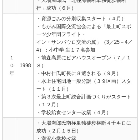
・大場満郎氏「北極海横断単独徒歩横断
行」成功（６月）
・資源ごみの分別収集スタート（４月）
・もがみ国際交流協会による「最上町スポ
ーツ少年団フライト・
イン・サンパウロ交流の翼」（3／25－4／
4）：小中学 生１７名参加
１
・前森高原にビアハウスオープン（７／１
０
1998
８）
年
・中村仁氏町長に８選される（９月）
・水上住宅団地一般分譲（３９区画）スタ
ート（１１月）
・第３次最上町総合計画づくりがスタート
（１２月）
・学校給食センター改築（４月）
・大場満郎氏南極単独徒歩横断４千キロに
成功（２月１５日）
・満沢小学校改築