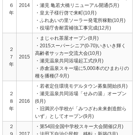
６
2014
・瀬見 亀若大橋リニューアル開通(5月)
年
・皇太子様行啓で来町(10月)
・ふれあいの里ソーラー発電所稼動(10月)
・役場庁舎耐震補強工事完成(12月)
・まじゃれ茶屋オープン(8月)
・2015スーパーシニア(0-70)いきいき輝く
２
高齢者サッカー交流大会(10月)
７
2015
・瀬見温泉共同浴場起工式(9月)
年
・赤倉温泉スキー場に5,000本のひまわりの
種を播種(7-9月)
・若者定住環境モデルタウン募集開始(6月)
２
・瀬見温泉共同浴場「せみの湯」オープン
８
2016
(6月)
年
・旧満沢小学校が「みつざわ未来創造館ら
いず」としてオープン(9月)
２
・第54回全国中学校スキー大会開催(2月)
９
2017
・法田下自治公民館 移転・新築(3月)