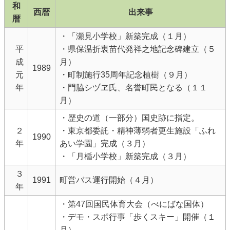
和
西暦
出来事
暦
・「瀬見小学校」新築完成（１月）
平
・県保温折衷苗代発祥之地記念碑建立（５
成
月）
1989
元
・町制施行35周年記念植樹（９月）
年
・門脇シヅヱ氏、名誉町民となる（１１
月）
・歴史の道（一部分）国史跡に指定。
２
・東京都委託・精神薄弱者更生施設「ふれ
1990
年
あい学園」完成（３月）
・「月楯小学校」新築完成（３月）
３
1991
町営バス運行開始（４月）
年
・第47回国民体育大会（べにばな国体）
・デモ・スポ行事「歩くスキー」開催（１
月）