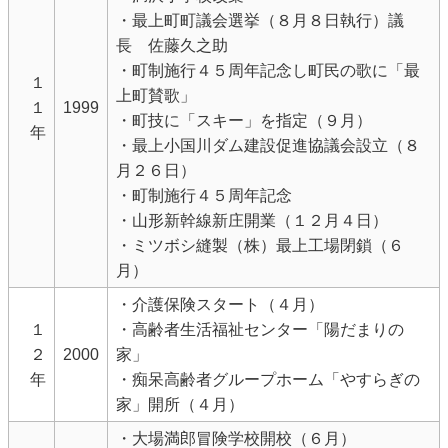
・最上町町議会選挙（８月８日執行）議
長 佐藤久之助
・町制施行４５周年記念し町民の歌に「最
１
上町賛歌」
１
1999
・町技に「スキー」を指定（９月）
年
・最上小国川ダム建設促進協議会設立（８
月２６日）
・町制施行４５周年記念
・山形新幹線新庄開業（１２月４日）
・ミツボシ縫製（株）最上工場閉鎖（６
月）
・介護保険スタート（４月）
１
・高齢者生活福祉センター「陽だまりの
２
2000
家」
年
・痴呆高齢者グループホーム「やすらぎの
家」開所（４月）
・大場満郎冒険学校開校（６月）