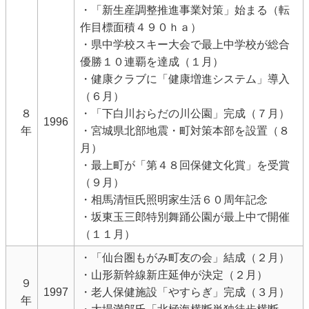
・「新生産調整推進事業対策」始まる（転
作目標面積４９０ｈａ）
・県中学校スキー大会で最上中学校が総合
優勝１０連覇を達成（１月）
・健康クラブに「健康増進システム」導入
（６月）
８
・「下白川おらだの川公園」完成（７月）
1996
年
・宮城県北部地震・町対策本部を設置（８
月）
・最上町が「第４８回保健文化賞」を受賞
（９月）
・相馬清恒氏照明家生活６０周年記念
・坂東玉三郎特別舞踊公園が最上中で開催
（１１月）
・「仙台圏もがみ町友の会」結成（２月）
・山形新幹線新庄延伸が決定（２月）
９
1997
・老人保健施設「やすらぎ」完成（３月）
年