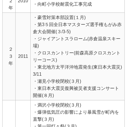
２
2010
・向町小学校耐震化工事完成
年
・豪雪対策本部設置(１月)
・第3５回全日本マスターズ選手権もがみ赤
倉大会開催(３/3-5)
・ジャイアントスラローム(赤倉温泉スキー
場)
２
・クロスカントリー(前森高原クロスカント
３
2011
リーコース)
年
・東北地方太平洋沖地震発生(東日本大震災)
3/11
・瀬見小学校閉校(３月)
・東日本大震災復興被災者支援コンサート
開催(８月)
・満沢小学校閉校(３月)
・爆弾低気圧の影響により暴風雪が町内を
直撃(３月)
・第一回灯々祭(３月)