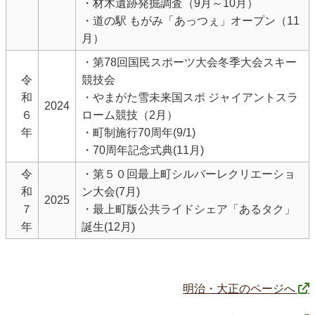
・材木遺跡発掘調査（9月～10月）
・道の駅 もがみ「あっつぇ」オープン（11
月）
・第78回国民スポーツ大会冬季大会スキー
令
競技会
和
・やまがた雪未来国スポ ジャイアントスラ
2024
６
ローム競技（2月）
年
・町制施行70周年(9/1)
・70周年記念式典(11月)
令
・第５０回最上町シルバーレクリエーショ
和
ン大会(7月)
2025
７
・最上町版公共ライドシェア「あるタク」
年
誕生(12月)
明治・大正のページへ