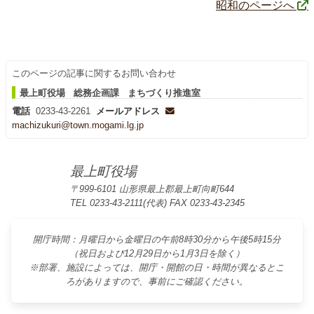
昭和のページへ
このページの記事に関するお問い合わせ
最上町役場 総務企画課 まちづくり推進室
電話
0233-43-2261
メールアドレス
machizukuri@town.mogami.lg.jp
最上町役場
〒999-6101 山形県最上郡最上町向町644
TEL 0233-43-2111(代表) FAX 0233-43-2345
開庁時間：月曜日から金曜日の午前8時30分から午後5時15分
（祝日および12月29日から1月3日を除く）
※部署、施設によっては、開庁・開館の日・時間が異なるとこ
ろがありますので、事前にご確認ください。