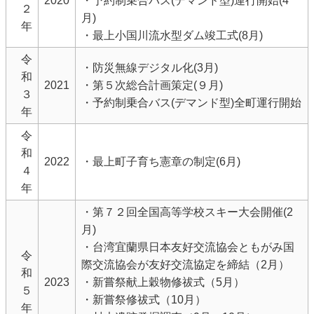
2020
・予約制乗合バス(デマンド型)運行開始(4
２
月)
年
・最上小国川流水型ダム竣工式(8月)
令
・防災無線デジタル化(3月)
和
2021
・第５次総合計画策定(９月)
３
・予約制乗合バス(デマンド型)全町運行開始
年
令
和
2022
・最上町子育ち憲章の制定(6月)
４
年
・第７２回全国高等学校スキー大会開催(2
月)
・台湾宜蘭県日本友好交流協会ともがみ国
令
際交流協会が友好交流協定を締結（2月）
和
2023
・新嘗祭献上穀物修祓式（5月）
５
・新嘗祭修祓式（10月）
年