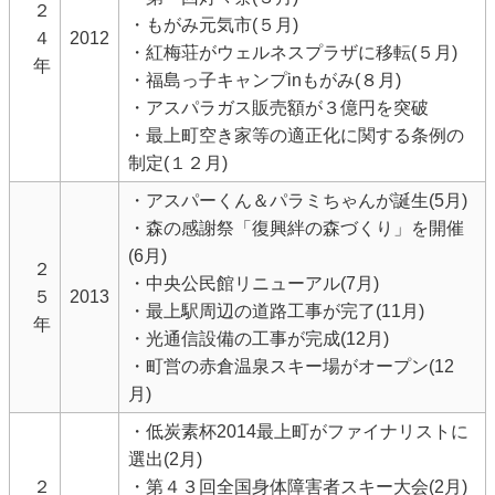
２
・もがみ元気市(５月)
４
2012
・紅梅荘がウェルネスプラザに移転(５月)
年
・福島っ子キャンプinもがみ(８月)
・アスパラガス販売額が３億円を突破
・最上町空き家等の適正化に関する条例の
制定(１２月)
・アスパーくん＆パラミちゃんが誕生(5月)
・森の感謝祭「復興絆の森づくり」を開催
(6月)
２
・中央公民館リニューアル(7月)
５
2013
・最上駅周辺の道路工事が完了(11月)
年
・光通信設備の工事が完成(12月)
・町営の赤倉温泉スキー場がオープン(12
月)
・低炭素杯2014最上町がファイナリストに
選出(2月)
２
・第４３回全国身体障害者スキー大会(2月)