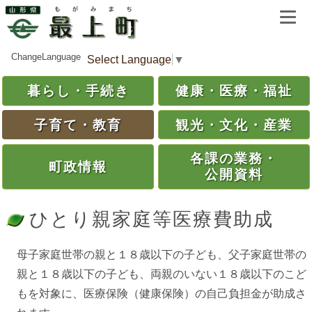
ChangeLanguage
Select Language
▼
暮らし・
手続き
健康・
医療・
福祉
子育て・
教育
観光・
文化・
産業
各課の
業務・
町政情報
公開資料
ひとり親家庭等医療費助成
母子家庭世帯の親と１８歳以下の子ども、父子家庭世帯の
親と１８歳以下の子ども、両親のいない１８歳以下のこど
もを対象に、医療保険（健康保険）の自己負担金が助成さ