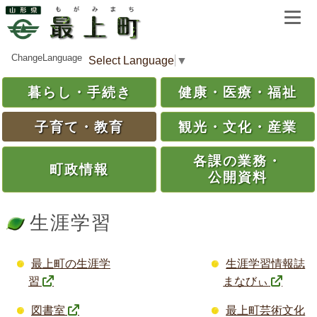
ChangeLanguage
Select Language
▼
暮らし・
手続き
健康・
医療・
福祉
子育て・
教育
観光・
文化・
産業
各課の
業務・
町政情報
公開資料
生涯学習
最上町の生涯学
生涯学習情報誌
習
まなびぃ
図書室
最上町芸術文化