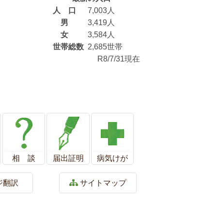
人 口
7,003人
男
3,419人
女
3,584人
世帯総数
2,685世帯
R8/7/31現在
相 談
届出証明
病気けが
ジ翻訳
サイトマップ