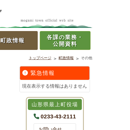
▼
各課の
業務・
町政情報
公開資料
トップページ
町政情報
その他
>
>
緊急情報
現在表示する情報はありません
山形県最上町役場
0233-43-2111
お問い合せ