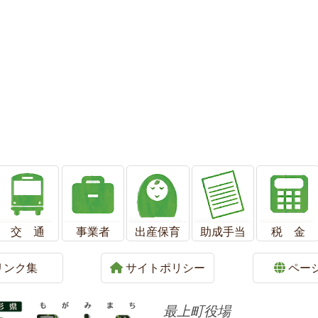
交 通
事業者
出産保育
助成手当
税 金
リンク集
サイトポリシー
ペー
最上町役場