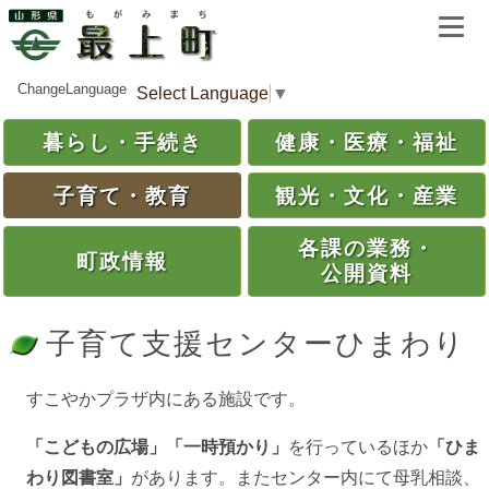
ChangeLanguage
Select Language
▼
暮らし・
手続き
健康・
医療・
福祉
子育て・
教育
観光・
文化・
産業
各課の
業務・
町政情報
公開資料
子育て支援センターひまわり
すこやかプラザ内にある施設です。
「こどもの広場」「一時預かり」
を行っているほか
「ひま
わり図書室」
があります。またセンター内にて母乳相談、