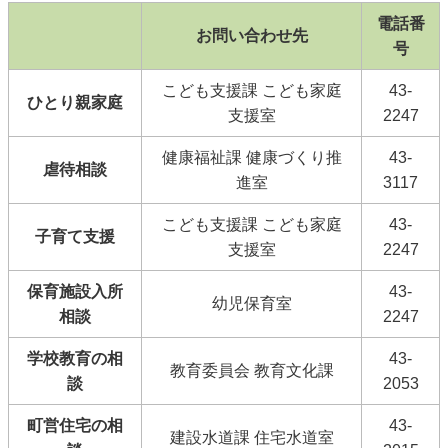
電話番
お問い合わせ先
号
こども支援課 こども家庭
43-
ひとり親家庭
支援室
2247
健康福祉課 健康づくり推
43-
虐待相談
進室
3117
こども支援課 こども家庭
43-
子育て支援
支援室
2247
保育施設入所
43-
幼児保育室
相談
2247
学校教育の相
43-
教育委員会 教育文化課
談
2053
町営住宅の相
43-
建設水道課 住宅水道室