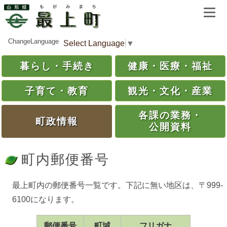
ChangeLanguage
Select Language
▼
暮らし・
手続き
健康・
医療・
福祉
子育て・
教育
観光・
文化・
産業
各課の
業務・
町政情報
公開資料
町内郵便番号
最上町内の郵便番号一覧です。下記に無い地区は、〒999-
6100になります。
郵便番号
町域
フリガナ