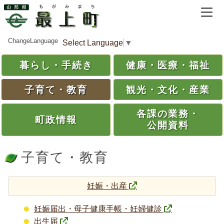
ChangeLanguage
Select Language
▼
暮らし・
手続き
健康・
医療・
福祉
子育て・
教育
観光・
文化・
産業
各課の
業務・
町政情報
公開資料
子育て・教育
妊娠・出産
妊娠届出・母子健康手帳・妊婦健診
出生届