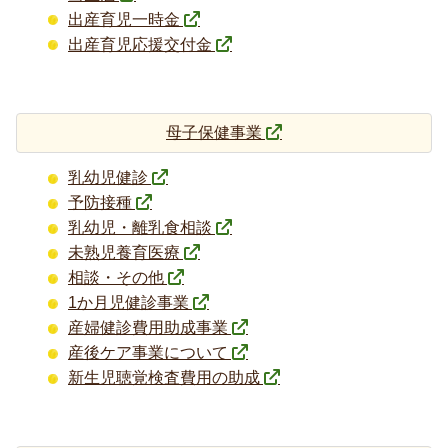
出産育児一時金
出産育児応援交付金
母子保健事業
乳幼児健診
予防接種
乳幼児・離乳食相談
未熟児養育医療
相談・その他
1か月児健診事業
産婦健診費用助成事業
産後ケア事業について
新生児聴覚検査費用の助成