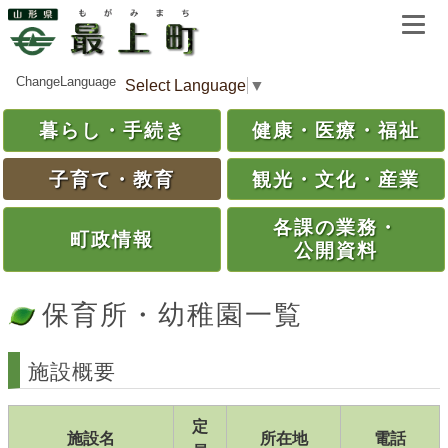
ChangeLanguage
Select Language
▼
暮らし・
手続き
健康・
医療・
福祉
子育て・
教育
観光・
文化・
産業
各課の
業務・
町政情報
公開資料
保育所・幼稚園一覧
施設概要
定
施設名
所在地
電話