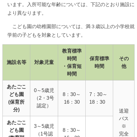
います。入所可能な年齢については、下記のとおり施設に
より異なります。
こども園の幼稚園部については、満３歳以上の小学校就
学前の子どもを対象としています。
教育標準
時間
保育標準
その
施設名等
対象児童
・保育短
時間
他
時間
あたごこ
0～5歳児
ども園
8：30～
7：30～
（2・3号
(保育所
16：30
18：30
認定）
分)
送迎
バス
あたごこ
3～5歳児
※
ども園
8：30～
（1号認
完全