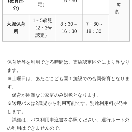
(教育部
16：30
定）
給
分)
食
1～5歳児
大堀保育
8：30～
7：30～
（2・3号
所
16：30
18：30
認定）
保育所等を利用できる時間は、支給認定区分により異なり
ます。
※土曜日は、あたごこども園１施設での合同保育となりま
す。
保育が困難なご家庭のみ対象となります。
※送迎バスは2歳児から利用可能です。別途利用料が発生
します。
詳細は、バス利用申込書を参照ください。運行ルート外
の利用はできませんので、