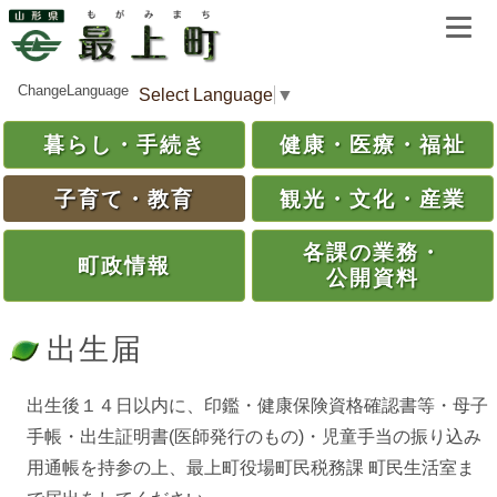
ChangeLanguage
Select Language
▼
暮らし・
手続き
健康・
医療・
福祉
子育て・
教育
観光・
文化・
産業
各課の
業務・
町政情報
公開資料
出生届
出生後１４日以内に、印鑑・健康保険資格確認書等・母子
手帳・出生証明書(医師発行のもの)・児童手当の振り込み
用通帳を持参の上、最上町役場町民税務課 町民生活室ま