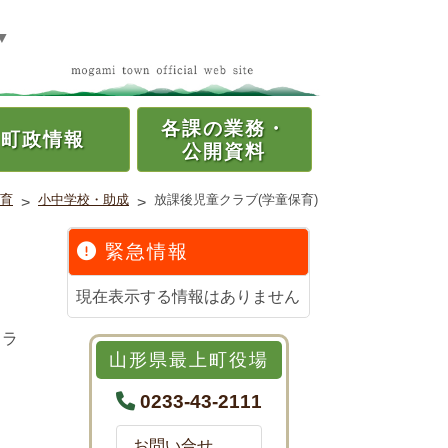
▼
各課の
業務・
町政情報
公開資料
育
小中学校・助成
放課後児童クラブ(学童保育)
>
>
緊急情報
現在表示する情報はありません
クラ
山形県最上町役場
0233-43-2111
お問い合せ