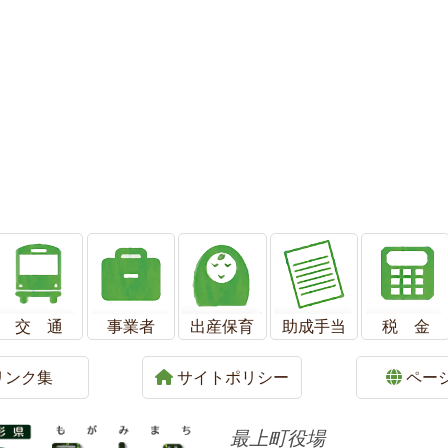
交 通
事業者
出産保育
助成手当
税 金
リンク集
サイトポリシー
ペー
最上町役場