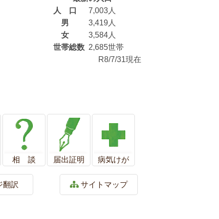
人 口
7,003人
男
3,419人
女
3,584人
世帯総数
2,685世帯
R8/7/31現在
相 談
届出証明
病気けが
ジ翻訳
サイトマップ