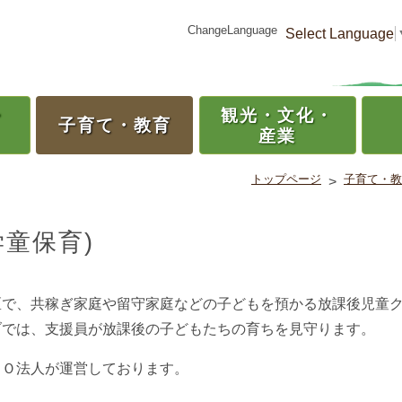
ChangeLanguage
Select Language
・
観光・
文化・
子育て・
教育
産業
トップページ
子育て・教
>
童保育)
で、共稼ぎ家庭や留守家庭などの子どもを預かる放課後児童
ブでは、支援員が放課後の子どもたちの育ちを見守ります。
ＰＯ法人が運営しております。