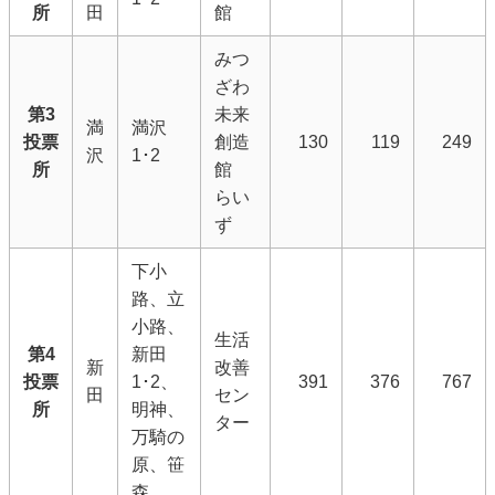
所
田
館
みつ
ざわ
第3
未来
満
満沢
投票
創造
130
119
249
沢
1･2
所
館
らい
ず
下小
路、立
小路、
生活
第4
新田
新
改善
投票
1･2、
391
376
767
田
セン
所
明神、
ター
万騎の
原、笹
森