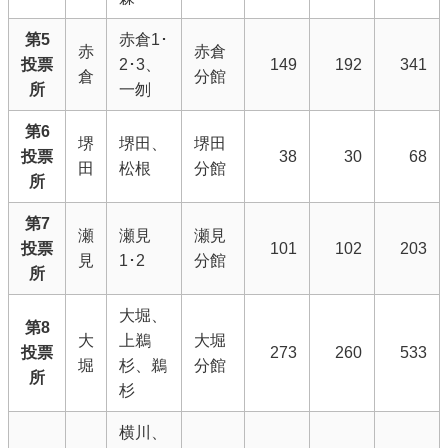
第5
赤倉1･
赤
赤倉
投票
2･3、
149
192
341
倉
分館
所
一刎
第6
堺
堺田、
堺田
投票
38
30
68
田
松根
分館
所
第7
瀬
瀬見
瀬見
投票
101
102
203
見
1･2
分館
所
大堀、
第8
大
上鵜
大堀
投票
273
260
533
堀
杉、鵜
分館
所
杉
横川、