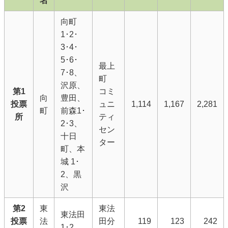
名
向町
1･2･
3･4･
5･6･
最上
7･8、
町
沢原、
第1
コミ
向
豊田、
投票
ュニ
1,114
1,167
2,281
町
前森1･
所
ティ
2･3、
セン
十日
ター
町、本
城 1･
2、黒
沢
第2
東
東法
東法田
投票
法
田分
119
123
242
1･2