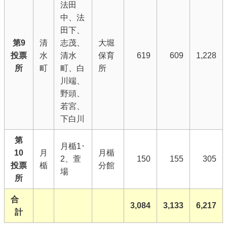
法田
中、法
田下、
第9
清
志茂、
大堀
投票
水
清水
保育
619
609
1,228
所
町
町、白
所
川端、
野頭、
若宮、
下白川
第
月楯1･
10
月
月楯
2、萱
150
155
305
投票
楯
分館
場
所
合
3,084
3,133
6,217
計