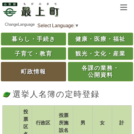
ChangeLanguage
Select Language
▼
暮らし・
手続き
健康・
医療・
福祉
子育て・
教育
観光・
文化・
産業
各課の
業務・
町政情報
公開資料
選挙人名簿の定時登録
投
投票
票
行政区
所施
男
女
計
区
設名