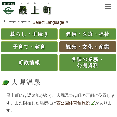
ChangeLanguage
Select Language
▼
暮らし・
手続き
健康・
医療・
福祉
子育て・
教育
観光・
文化・
産業
各課の
業務・
町政情報
公開資料
大堀温泉
最上町には温泉地が多く、大堀温泉は町の西側に位置しま
す。また隣接した場所には
西公園体育館施設
がありま
す。