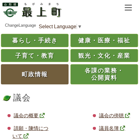
ChangeLanguage
Select Language
▼
暮らし・
手続き
健康・
医療・
福祉
子育て・
教育
観光・
文化・
産業
各課の
業務・
町政情報
公開資料
議会
議会の概要
議会の傍聴
請願・陳情につ
議員名簿
いて