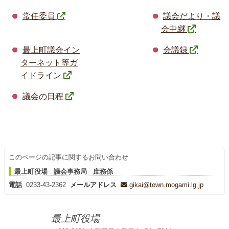
常任委員
議会だより・議
会中継
最上町議会イン
会議録
ターネット等ガ
イドライン
議会の日程
このページの記事に関するお問い合わせ
最上町役場 議会事務局 庶務係
電話
0233-43-2362
メールアドレス
gikai@town.mogami.lg.jp
最上町役場