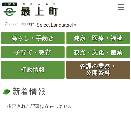
ChangeLanguage
Select Language
▼
暮らし・
手続き
健康・
医療・
福祉
子育て・
教育
観光・
文化・
産業
各課の
業務・
町政情報
公開資料
新着情報
指定された記事は存在しません