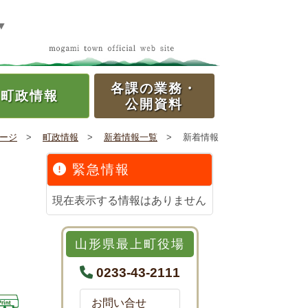
▼
各課の
業務・
町政情報
公開資料
ージ
>
町政情報
>
新着情報一覧
>
新着情報
緊急情報
現在表示する情報はありません
山形県最上町役場
0233-43-2111
お問い合せ