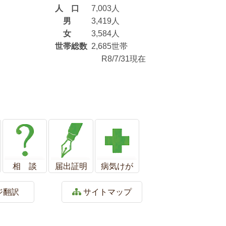
人 口
7,003人
男
3,419人
女
3,584人
世帯総数
2,685世帯
R8/7/31現在
相 談
届出証明
病気けが
ジ翻訳
サイトマップ