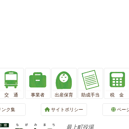
交 通
事業者
出産保育
助成手当
税 金
リンク集
サイトポリシー
ペー
最上町役場