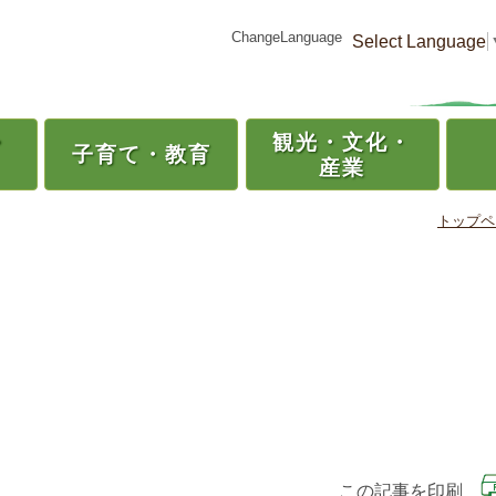
ChangeLanguage
Select Language
・
観光・
文化・
子育て・
教育
産業
トップペ
この記事を印刷