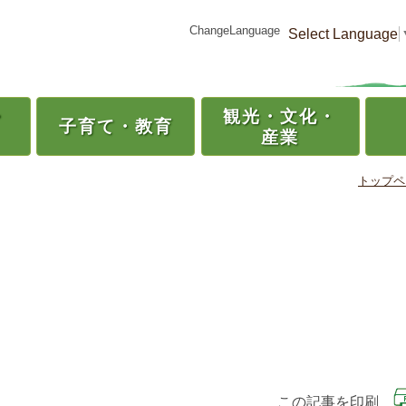
ChangeLanguage
Select Language
・
観光・
文化・
子育て・
教育
産業
トップペ
この記事を印刷