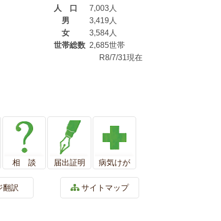
人 口
7,003人
男
3,419人
女
3,584人
世帯総数
2,685世帯
R8/7/31現在
相 談
届出証明
病気けが
ジ翻訳
サイトマップ