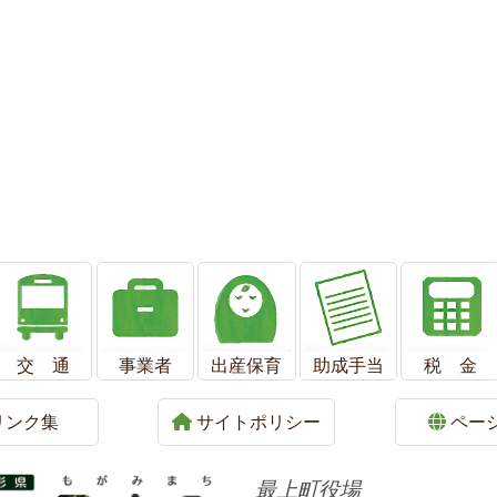
交 通
事業者
出産保育
助成手当
税 金
リンク集
サイトポリシー
ペー
最上町役場