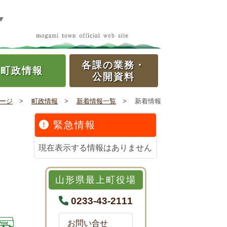
▼
各課の
業務・
町政情報
公開資料
ージ
>
町政情報
>
新着情報一覧
>
新着情報
緊急情報
現在表示する情報はありません
山形県最上町役場
0233-43-2111
お問い合せ