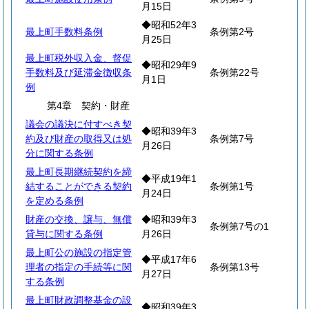
月15日
◆昭和52年3
最上町手数料条例
条例第2号
月25日
最上町税外収入金、督促
◆昭和29年9
手数料及び延滞金徴収条
条例第22号
月1日
例
第4章 契約・財産
議会の議決に付すべき契
◆昭和39年3
約及び財産の取得又は処
条例第7号
月26日
分に関する条例
最上町長期継続契約を締
◆平成19年1
結することができる契約
条例第1号
月24日
を定める条例
財産の交換、譲与、無償
◆昭和39年3
条例第7号の1
貸与に関する条例
月26日
最上町公の施設の指定管
◆平成17年6
理者の指定の手続等に関
条例第13号
月27日
する条例
最上町財政調整基金の設
◆昭和39年3