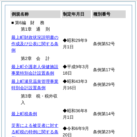
例規名称
制定年月日
種別番号
■ 第6編
財
務
第1章
通
則
最上町財政状況説明書の
◆昭和29年9
作成及び公表に関する条
条例第52号
月1日
例
第2章
会
計
最上町介護老人保健施設
◆平成9年3月
条例第17号
事業特別会計設置条例
18日
最上町瀬見温泉管理事業
◆昭和43年3
条例第29号
特別会計設置条例
月16日
第3章 税・税外収
入
◆昭和36年8
最上町税条例
条例第14号
月1日
災害による被災者に対す
◆令和6年9月
る町税の特例に関する条
条例第23号
20日