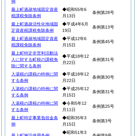
例
最上町過疎地域固定資産
◆昭和55年6
条例第28号
税課税免除条例
月13日
最上町過疎活性化地域固
◆平成4年6月
条例第13号
定資産税課税免除条例
19日
最上町過疎地域固定資産
◆平成12年6
条例第45号
税課税免除条例
月15日
最上町特定非営利活動法
◆平成18年12
人に対する町税の課税免
条例第31号
月22日
除に関する条例
入湯税の課税の特例に関
◆平成18年12
条例第30号
する条例
月22日
入湯税の課税の特例に関
◆平成25年12
条例第31号
する条例
月15日
入湯税の課税の特例に関
◆令和5年12
条例第25号
する条例
月11日
最上町特定事業負担金条
◆昭和35年3
条例第3号
例
月15日
◆昭和51年3
最上町施設使用条例
条例第9号