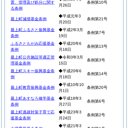
置、管理及び処分に関す
条例第10号
月26日
る条例
◆平成元年3
最上町減債基金条例
条例第21号
月20日
最上町ふるさと振興基金
◆平成2年3月
条例第7号
条例
19日
ふるさともがみ応援基金
◆平成20年6
条例第13号
条例
月18日
最上町公共施設等適正管
◆令和3年3月
条例第3号
理基金条例
15日
最上町スキー振興基金条
◆平成20年6
条例第14号
例
月18日
◆平成10年10
最上町教育振興基金条例
条例第20号
月1日
最上町あすなろ修学基金
◆平成18年3
条例第6号
条例
月27日
最上町過疎対策子育て応
◆平成23年3
条例第2号
援基金条例
月24日
◆平成21年3