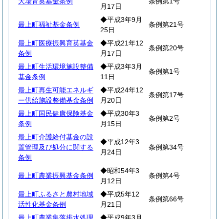
大場育英基金条例
条例第1号
月17日
◆平成3年9月
最上町福祉基金条例
条例第21号
25日
最上町医療振興育英基金
◆平成21年12
条例第20号
条例
月17日
最上町生活環境施設整備
◆平成3年3月
条例第1号
基金条例
11日
最上町再生可能エネルギ
◆平成24年12
条例第17号
ー供給施設整備基金条例
月20日
最上町国民健康保険基金
◆平成30年3
条例第2号
条例
月15日
最上町介護給付基金の設
◆平成12年3
置管理及び処分に関する
条例第34号
月24日
条例
◆昭和54年3
最上町農業振興基金条例
条例第4号
月12日
最上町ふるさと農村地域
◆平成5年12
条例第66号
活性化基金条例
月21日
最上町農業集落排水処理
◆平成9年3月