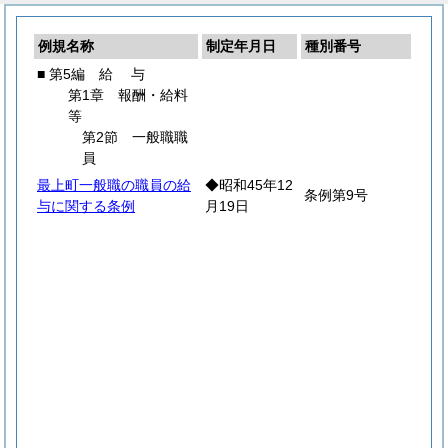
例規名称
制定年月日
種別番号
■ 第5編
給
与
第1章 報酬・給料
等
第2節 一般職職
員
最上町一般職の職員の給
◆昭和45年12
条例第9号
与に関する条例
月19日