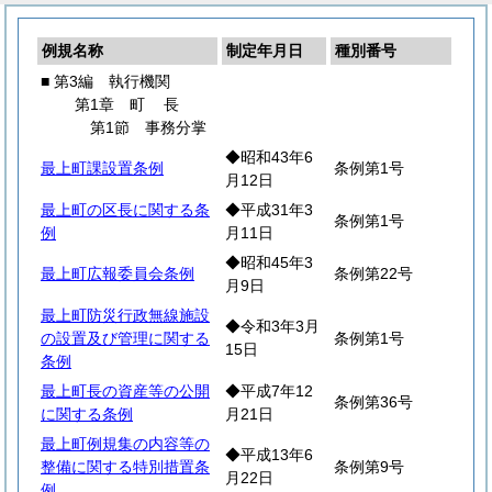
例規名称
制定年月日
種別番号
■ 第3編 執行機関
第1章
町
長
第1節 事務分掌
◆昭和43年6
最上町課設置条例
条例第1号
月12日
最上町の区長に関する条
◆平成31年3
条例第1号
例
月11日
◆昭和45年3
最上町広報委員会条例
条例第22号
月9日
最上町防災行政無線施設
◆令和3年3月
の設置及び管理に関する
条例第1号
15日
条例
最上町長の資産等の公開
◆平成7年12
条例第36号
に関する条例
月21日
最上町例規集の内容等の
◆平成13年6
整備に関する特別措置条
条例第9号
月22日
例