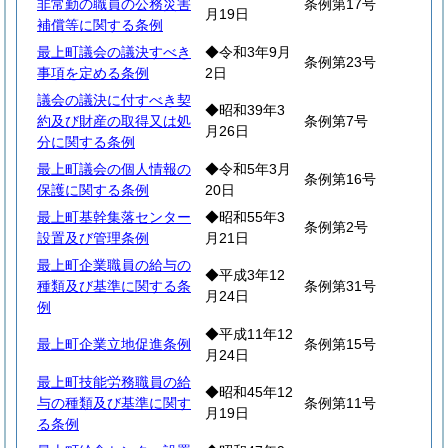
非常勤の職員の公務災害
条例第17号
月19日
補償等に関する条例
最上町議会の議決すべき
◆令和3年9月
条例第23号
事項を定める条例
2日
議会の議決に付すべき契
◆昭和39年3
約及び財産の取得又は処
条例第7号
月26日
分に関する条例
最上町議会の個人情報の
◆令和5年3月
条例第16号
保護に関する条例
20日
最上町基幹集落センター
◆昭和55年3
条例第2号
設置及び管理条例
月21日
最上町企業職員の給与の
◆平成3年12
種類及び基準に関する条
条例第31号
月24日
例
◆平成11年12
最上町企業立地促進条例
条例第15号
月24日
最上町技能労務職員の給
◆昭和45年12
与の種類及び基準に関す
条例第11号
月19日
る条例