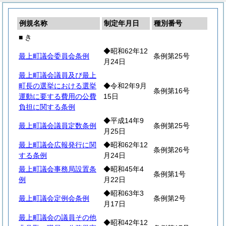
例規名称
制定年月日
種別番号
■ き
◆昭和62年12
最上町議会委員会条例
条例第25号
月24日
最上町議会議員及び最上
町長の選挙における選挙
◆令和2年9月
条例第16号
運動に要する費用の公費
15日
負担に関する条例
◆平成14年9
最上町議会議員定数条例
条例第25号
月25日
最上町議会広報発行に関
◆昭和62年12
条例第26号
する条例
月24日
最上町議会事務局設置条
◆昭和45年4
条例第1号
例
月22日
◆昭和63年3
最上町議会定例会条例
条例第2号
月17日
最上町議会の議員その他
◆昭和42年12