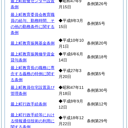
最上町給食センター設置
◆昭和47年9
条例第26号
条例
月15日
最上町教育委員会教育職
員の給与、勤務時間、そ
◆平成8年3月
条例第5号
の他の勤務条件に関する
15日
条例
◆平成10年10
最上町教育振興基金条例
条例第20号
月1日
最上町教育振興修学資金
◆平成6年6月
条例第18号
貸与条例
14日
最上町教育長の職務に専
◆平成27年3
念する義務の特例に関す
条例第5号
月20日
る条例
最上町教員住宅設置及び
◆昭和47年11
条例第30号
管理条例
月18日
◆平成8年9月
最上町行政手続条例
条例第12号
12日
最上町行政手続等におけ
◆平成18年12
る情報通信技術の利用に
条例第29号
月22日
関する条例