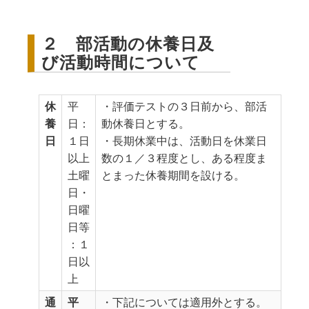
２ 部活動の休養日及
び活動時間について
休
平
・評価テストの３日前から、部活
養
日：
動休養日とする。
日
１日
・長期休業中は、活動日を休業日
以上
数の１／３程度とし、ある程度ま
土曜
とまった休養期間を設ける。
日・
日曜
日等
：１
日以
上
通
平
・下記については適用外とする。