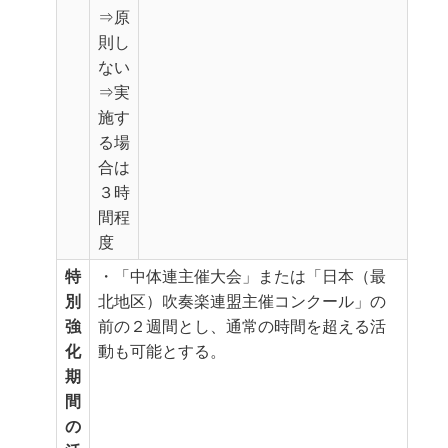
⇒原
則し
ない
⇒実
施す
る場
合は
３時
間程
度
特
・「中体連主催大会」または「日本（最
別
北地区）吹奏楽連盟主催コンクール」の
強
前の２週間とし、通常の時間を超える活
化
動も可能とする。
期
間
の