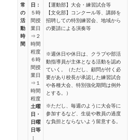
常
日：
【運動部】大会・練習試合等
の
５時
【文化部】コンクール等、講師を
活
間授
招聘しての特別練習会、地域から
動
業日
の要請による演奏等
時
⇒２
間
時間
程度
※週休日や休日は、クラブや部活
６時
動指導員が主体となる活動を認め
間授
ていく。（ただし、顧問が付く必
業日
要があり校長が承認した練習試合
⇒１
や各種大会、特別強化期間は例外
時間
とする。）
程度
※ただし、毎週のように大会等に
土曜
参加するなど、生徒や教員の過度
日・
な負担とならないよう留意する。
日曜
日等
：