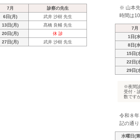
※ 山本
7月
診察の先生
時間は1
6日(月)
武井 沙樹 先生
13日(月)
髙橋 良輔 先生
7月
20日(月)
休 診
1日(水
27日(月)
武井 沙樹 先生
8日(水
15日(
22日(
29日(
※夜間
受付・
数です
令和８年
記の通り
水曜日(