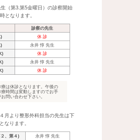
先生（第3.第5金曜日）の診察開始
0時となります。
診察の先生
)
休 診
)
永井 惇 先生
水)
休 診
水)
永井 惇 先生
水)
休 診
診療は休診となります。午後の
診療時間は変動しますのでお手
がお問い合わせ下さい。
４月より整形外科担当の先生は下
となります。
第２、第４)
永井 惇 先生