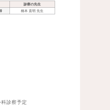
日
診察の先生
師
橋本 直明 先生
外科診察予定