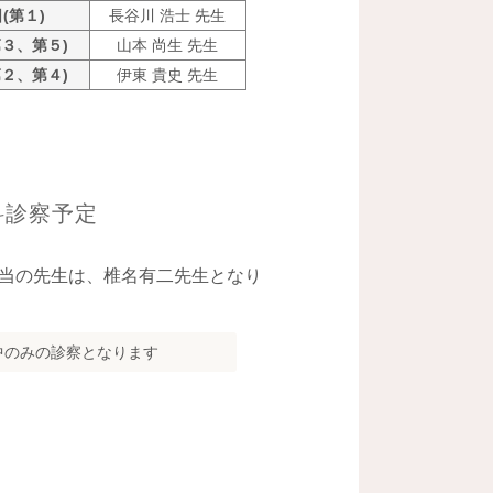
(第１)
長谷川 浩士 先生
第３、第５)
山本 尚生 先生
第２、第４)
伊東 貴史 先生
科診察予定
当の先生は、椎名有二先生となり
中のみの診察となります