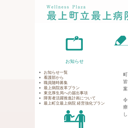
お知らせ
お知らせ一覧
町
看護部から
皆
職員随時募集
最上病院改革プラン
案
東北厚生局への届出事項
障害者活躍推進計画について
令
最上町立最上病院 経営強化プラン
療
し