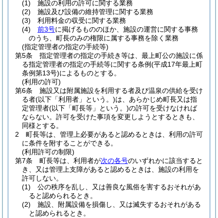
(1)
施設の利用の許可に関する業務
(2)
施設及び設備の維持管理に関する業務
(3)
利用料金の収受に関する業務
(4)
前3号
に掲げるもののほか、施設の運営に関する事務
のうち、町長のみの権限に属する事務を除く業務
(指定管理者の指定の手続等)
第5条
指定管理者の指定の手続き等は、最上町公の施設に係
る指定管理者の指定の手続等に関する条例
(平成17年最上町
条例第13号)
によるものとする。
(利用の許可)
第6条
施設又は附属施設を利用する者及び温泉の供給を受け
る者
(以下「利用者」という。)
は、あらかじめ町長又は指
定管理者
(以下「町長等」という。)
の許可を受けなければ
ならない。
許可を受けた事項を変更しようとするときも、
同様とする。
2
町長等は、管理上必要があると認めるときは、利用の許可
に条件を附することができる。
(利用許可の制限)
第7条
町長等は、利用者が
次の各号
のいずれかに該当すると
き、又は管理上支障があると認めるときは、施設の利用を
許可しない。
(1)
公の秩序を乱し、又は善良な風俗を害するおそれがあ
ると認められるとき。
(2)
施設、附属設備を損傷し、又は滅失するおそれがある
と認められるとき。