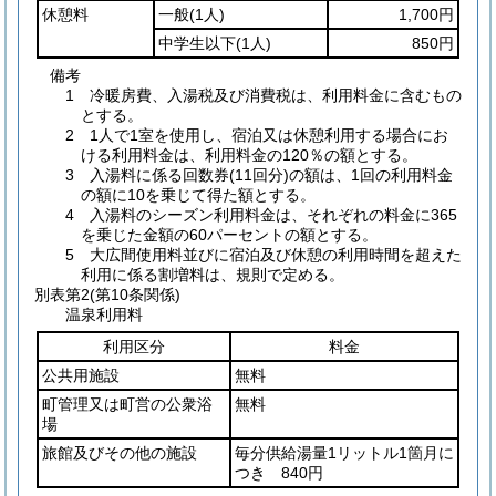
休憩料
一般
(1人)
1,700円
中学生以下
(1人)
850円
備考
1 冷暖房費、入湯税及び消費税は、利用料金に含むもの
とする。
2 1人で1室を使用し、宿泊又は休憩利用する場合にお
ける利用料金は、利用料金の120％の額とする。
3 入湯料に係る回数券(11回分)の額は、1回の利用料金
の額に10を乗じて得た額とする。
4 入湯料のシーズン利用料金は、それぞれの料金に365
を乗じた金額の60パーセントの額とする。
5 大広間使用料並びに宿泊及び休憩の利用時間を超えた
利用に係る割増料は、規則で定める。
別表第2
(第10条関係)
温泉利用料
利用区分
料金
公共用施設
無料
町管理又は町営の公衆浴
無料
場
旅館及びその他の施設
毎分供給湯量1リットル1箇月に
つき 840円