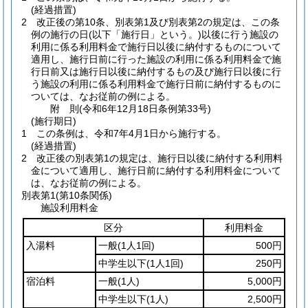
(経過措置)
2
改正後の第10条、別表第1及び別表第2の規定は、この条
例の施行の日
(以下「施行日」という。)
以後に行う施設の
利用に係る利用料金で施行日以後に納付するものについて
適用し、施行日前に行った施設の利用に係る利用料金で施
行日前又は施行日以後に納付するもの及び施行日以後に行
う施設の利用に係る利用料金で施行日前に納付するものに
ついては、なお従前の例による。
附
則
(令和6年12月18日
条例第33号)
(施行期日)
1
この条例は、令和7年4月1日から施行する。
(経過措置)
2
改正後の別表第1の規定は、施行日以後に納付する利用料
金について適用し、施行日前に納付する利用料金について
は、なお従前の例による。
別表第1
(第10条関係)
施設利用料金
区分
利用料金
入湯料
一般
(1人1回)
500円
中学生以下
(1人1回)
250円
宿泊料
一般
(1人)
5,000円
中学生以下
(1人)
2,500円