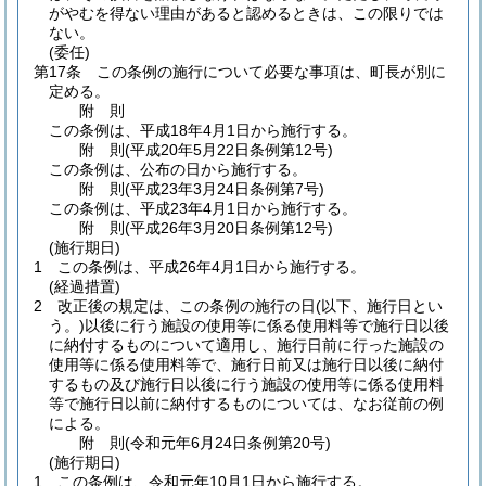
がやむを得ない理由があると認めるときは、この限りでは
ない。
(委任)
第17条
この条例の施行について必要な事項は、町長が別に
定める。
附
則
この条例は、平成18年4月1日から施行する。
附
則
(平成20年5月22日
条例第12号)
この条例は、公布の日から施行する。
附
則
(平成23年3月24日
条例第7号)
この条例は、平成23年4月1日から施行する。
附
則
(平成26年3月20日
条例第12号)
(施行期日)
1
この条例は、平成26年4月1日から施行する。
(経過措置)
2
改正後の規定は、この条例の施行の日
(以下、施行日とい
う。)
以後に行う施設の使用等に係る使用料等で施行日以後
に納付するものについて適用し、施行日前に行った施設の
使用等に係る使用料等で、施行日前又は施行日以後に納付
するもの及び施行日以後に行う施設の使用等に係る使用料
等で施行日以前に納付するものについては、なお従前の例
による。
附
則
(令和元年6月24日
条例第20号)
(施行期日)
1
この条例は、令和元年10月1日から施行する。