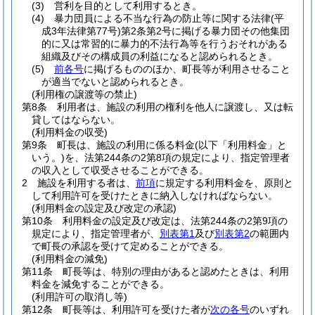
(3)
営利を目的として利用するとき。
(4)
暴力団員による不当な行為の防止等に関する法律
(平
成3年法律第77号)
第2条第2号に掲げる暴力団その他集団
的に又は常習的に暴力的不法行為等を行うおそれがある
組織及びその構成員の利益になると認められるとき。
(5)
前各号
に掲げるもののほか、町長等が利用させること
が適当でないと認められるとき。
(利用権の譲渡等の禁止)
第8条
利用者は、施設の利用の権利を他人に譲渡し、又は転
貸してはならない。
(利用料金の収受)
第9条
町長は、施設の利用に係る料金
(以下「利用料金」と
いう。)
を、法第244条の2第8項の規定により、指定管理者
の収入として収受させることができる。
2
施設を利用する者は、
前項
に規定する利用料金を、原則と
して利用許可を受けたときに納入しなければならない。
(利用料金の設定及び改定の承認)
第10条
利用料金の設定及び改定は、法第244条の2第9項の
規定により、指定管理者が、
別表第1
及び
別表第2
の範囲内
で町長の承認を受けて定めることができる。
(利用料金の減免)
第11条
町長等は、特別の理由があると認めたときは、利用
料金を減免することができる。
(利用許可の取消し等)
第12条
町長等は、利用許可を受けた者が
次の各号
のいずれ