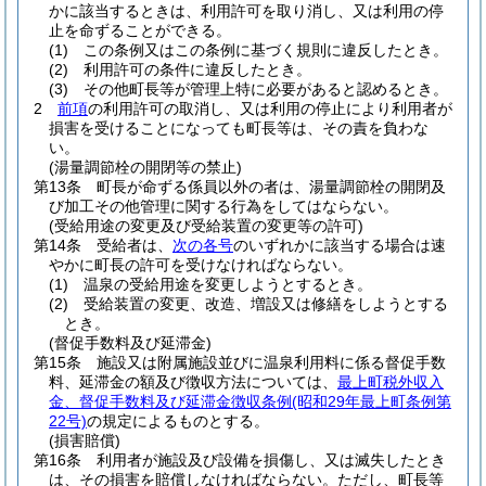
かに該当するときは、利用許可を取り消し、又は利用の停
止を命ずることができる。
(1)
この条例又はこの条例に基づく規則に違反したとき。
(2)
利用許可の条件に違反したとき。
(3)
その他町長等が管理上特に必要があると認めるとき。
2
前項
の利用許可の取消し、又は利用の停止により利用者が
損害を受けることになっても町長等は、その責を負わな
い。
(湯量調節栓の開閉等の禁止)
第13条
町長が命ずる係員以外の者は、湯量調節栓の開閉及
び加工その他管理に関する行為をしてはならない。
(受給用途の変更及び受給装置の変更等の許可)
第14条
受給者は、
次の各号
のいずれかに該当する場合は速
やかに町長の許可を受けなければならない。
(1)
温泉の受給用途を変更しようとするとき。
(2)
受給装置の変更、改造、増設又は修繕をしようとする
とき。
(督促手数料及び延滞金)
第15条
施設又は附属施設並びに温泉利用料に係る督促手数
料、延滞金の額及び徴収方法については、
最上町税外収入
金、督促手数料及び延滞金徴収条例
(昭和29年最上町条例第
22号)
の規定によるものとする。
(損害賠償)
第16条
利用者が施設及び設備を損傷し、又は滅失したとき
は、その損害を賠償しなければならない。
ただし、町長等