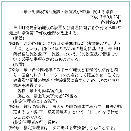
○最上町簡易宿泊施設の設置及び管理に関する条例
平成17年9月26日
条例第23号
最上町簡易宿泊施設の設置及び管理に関する条例(昭和63年
最上町条例第17号)の全部を改正する。
(趣旨)
第1条
この条例は、地方自治法
(昭和22年法律第67号。以下
「法」という。)
第244条の2第1項の規定に基づき、最上町
簡易宿泊施設
(以下「施設」という。)
の設置及び管理につ
いて必要な事項を定めるものとする。
(設置)
第2条
最上西公園地域のスポーツ施設と有機的な結合を図
り、健全なレクリエーシヨンの場として確立させ、住民の
健康及び福祉の増進と地域振興に資するため、次のとおり
施設を設置する。
名称 最上町簡易宿泊所
所在地 最上町大字大堀679番地
(指定管理者による管理)
第3条
施設の管理は、法人その他の団体であって、町長が指
定するもの
(以下「指定管理者」という。)
にこれを行わせ
ることができる。
(指定管理者が行う業務)
第4条
指定管理者は、次に掲げる業務を行うものとする。