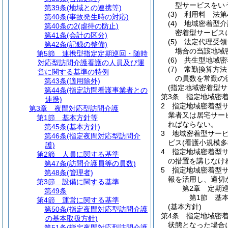
型サービスをい
第39条
(地域との連携等)
(3)
利用料 法第
第40条
(事故発生時の対応)
(4)
地域密着型介
第40条の2
(虐待の防止)
密着型サービス
第41条
(会計の区分)
(5)
法定代理受領
第42条
(記録の整備)
場合の当該地域
第5節
連携型指定定期巡回・随時
(6)
共生型地域密
対応型訪問介護看護の人員及び運
(7)
常勤換算方法
営に関する基準の特例
の員数を常勤の
第43条
(適用除外)
(指定地域密着型
第44条
(指定訪問看護事業者との
第3条
指定地域密
連携)
2
指定地域密着型
第3章
夜間対応型訪問介護
業者又は居宅サー
第1節
基本方針等
ればならない。
第45条
(基本方針)
3
地域密着型サー
第46条
(指定夜間対応型訪問介
ビス
(看護小規模
護)
4
指定地域密着型
第2節
人員に関する基準
の措置を講じなけ
第47条
(訪問介護員等の員数)
5
指定地域密着型サ
第48条
(管理者)
報を活用し、適切
第3節
設備に関する基準
第2章
定期
第49条
第1節
基
第4節
運営に関する基準
(基本方針)
第50条
(指定夜間対応型訪問介護
第4条
指定地域密
の基本取扱方針)
状態となった場合
第51条
(指定夜間対応型訪問介護