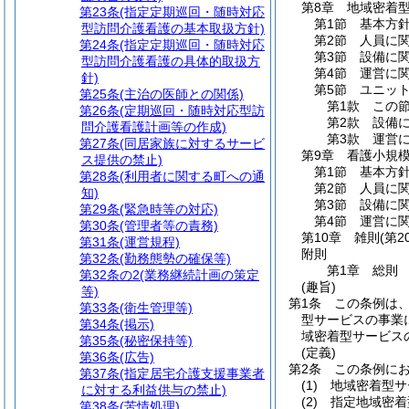
第8章
地域密着
第23条
(指定定期巡回・随時対応
第1節
基本方
型訪問介護看護の基本取扱方針)
第2節
人員に
第24条
(指定定期巡回・随時対応
第3節
設備に
型訪問介護看護の具体的取扱方
第4節
運営に
針)
第5節
ユニッ
第25条
(主治の医師との関係)
第1款
この
第26条
(定期巡回・随時対応型訪
第2款
設備
問介護看護計画等の作成)
第3款
運営
第27条
(同居家族に対するサービ
第9章
看護小規
ス提供の禁止)
第1節
基本方
第28条
(利用者に関する町への通
第2節
人員に
知)
第3節
設備に
第29条
(緊急時等の対応)
第4節
運営に
第30条
(管理者等の責務)
第10章
雑則
(第2
第31条
(運営規程)
附則
第32条
(勤務態勢の確保等)
第1章
総則
第32条の2
(業務継続計画の策定
(趣旨)
等)
第1条
この条例は
第33条
(衛生管理等)
型サービスの事業に
第34条
(掲示)
域密着型サービス
第35条
(秘密保持等)
(定義)
第36条
(広告)
第2条
この条例に
第37条
(指定居宅介護支援事業者
(1)
地域密着型サ
に対する利益供与の禁止)
(2)
指定地域密着
第38条
(苦情処理)