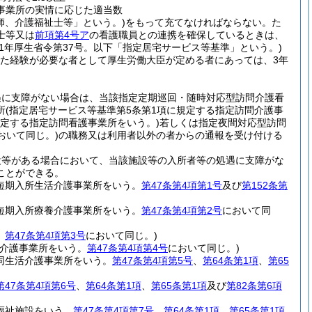
事業所の実情に応じた適当数
師、介護福祉士等」という。)
をもって充てなければならない。
た
士等又は
前項第4号ア
の看護職員との連携を確保しているときは、
11年厚生省令第37号。以下「指定居宅サービス等基準」という。)
した経験が必要な者として厚生労働大臣が定める者にあっては、3年
遇に支障がない場合は、当該指定定期巡回・随時対応型訪問介護看
所
(指定居宅サービス等基準第5条第1項に規定する指定訪問介護事
規定する指定訪問看護事業所をいう。)
若しくは指定夜間対応型訪問
おいて同じ。)
の職務又は利用者以外の者からの通報を受け付ける
設等がある場合において、当該施設等の入所者等の処遇に支障がな
ことができる。
定短期入所生活介護事業所をいう。
第47条第4項第1号
及び
第152条第
定短期入所療養介護事業所をいう。
第47条第4項第2号
において同
。
第47条第4項第3号
において同じ。)
介護事業所をいう。
第47条第4項第4号
において同じ。)
同生活介護事業所をいう。
第47条第4項第5号
、
第64条第1項
、
第65
第47条第4項第6号
、
第64条第1項
、
第65条第1項
及び
第82条第6項
福祉施設をいう。
第47条第4項第7号
、
第64条第1項
、
第65条第1項