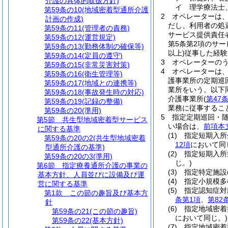
介護の具体的取扱方針)
イ
理学療法士
第59条の10
(地域密着型通所介護
2
オペレーターは
計画の作成)
だし、利用者の処
第59条の11
(管理者の責務)
サービス提供責任
第59条の12
(運営規定)
第5条第2項のサ
第59条の13
(勤務体制の確保等)
以上)
従事した経験
第59条の14
(定員の遵守)
3
オペレーターの
第59条の15
(非常災害対策)
4
オペレーターは
第59条の16
(衛生管理等)
護事業所の定期巡
第59条の17
(地域との連携等)
業所をいう。以下
第59条の18
(事故発生時の対応)
介護事業所
(
第47
第59条の19
(記録の整備)
業務に従事するこ
第59条の20
(準用)
5
指定定期巡回・
第5節
共生型地域密着型サービス
い場合は、
前項本
に関する基準
(1)
指定短期入所
第59条の20の2
(共生型地域密着
12項
において同
型通所介護の基準)
(2)
指定短期入所
第59条の20の3
(準用)
じ。)
第6節
指定療養通所介護の事業の
(3)
指定特定施設
基本方針、人員並びに設備及び運
(4)
指定小規模多
営に関する基準
(5)
指定認知症対
第1款
この節の趣旨及び基本方
条第1項
、
第82
針
(6)
指定地域密着
第59条の21
(この節の趣旨)
において同じ。)
第59条の22
(基本方針)
(7)
指定地域密着