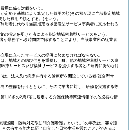
る費用に係る対価をいう。
臣が定める基準により算定した費用の額
(その額が現に当該指定地域
要した費用の額とする。)
をいう。
が利用者に代わり当該指定地域密着型サービス事業者に支払われる
項本文の指定を受けた者による指定地域密着型サービスをいう。
者が勤務すべき時間数で除することにより、当該事業所の従業者
の立場に立ったサービスの提供に努めなければならない。
ては、地域との結び付きを重視し、町、他の地域密着型サービス事
健医療サービス及び福祉サービスを提供する者との連携に努めなけ
)
は、法人又は病床を有する診療所を開設している者
(複合型サー
。
体制の整備を行うとともに、その従業者に対し、研修を実施する等
118条の2第1項に規定する介護保険等関連情報その他必要な情
定期巡回・随時対応型訪問介護看護」という。)
の事業は、要介護
、その有する能力に応じ自立した日常生活を営むことができるよ