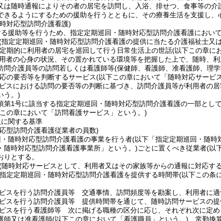
又は随時通報によりその者の居宅を訪問し、入浴、排せつ、食事等の介
できるようにするための援助を行うとともに、その療養生活を支援し、
時対応型訪問介護看護)
する援助等を行うため、指定定期巡回・随時対応型訪問介護看護におい
(指定定期巡回・随時対応型訪問介護看護の提供に当たる介護福祉士又
定期的に利用者の居宅を巡回して行う日常生活上の世話
(以下この章に
用者の心身の状況、その置かれている環境等を把握した上で、随時、利
訪問介護員等の訪問若しくは看護師等
(保健師、看護師、准看護師、理
応の要否等を判断するサービス
(以下この章において「随時対応サービス
ビスにおける訪問の要否等の判断に基づき、訪問介護員等が利用者の居
いう。)
5項第1号に該当する指定定期巡回・随時対応型訪問介護看護の一部とし
下この章において「訪問看護サービス」という。)
員に関する基準
対応型訪問介護看護従業者の員数)
回・随時対応型訪問介護看護の事業を行う者
(以下「指定定期巡回・随時
・随時対応型訪問介護看護事業所」という。)
ごとに置くべき従業者
(以
おりとする。
(随時対応サービスとして、利用者又はその家族等からの通報に対応す
定定期巡回・随時対応型訪問介護看護を提供する時間帯
(以下この条
ビスを行う訪問介護員等 交通事情、訪問頻度等を勘案し、利用者に適
ビスを行う訪問介護員等 提供時間帯を通じて、随時訪問サービスの提
ビスを行う看護師等 次に掲げる職種の区分に応じ、それぞれ次に定め
護師又は准看護師
(以下この章において「看護職員」という。)
常勤換算