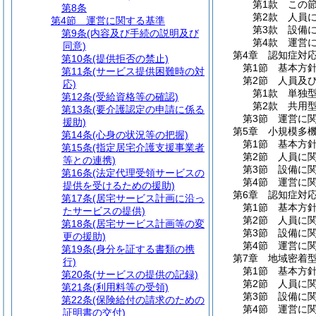
第1款
この
第8条
第2款
人員
第4節
運営に関する基準
第3款
設備
第9条
(内容及び手続の説明及び
第4款
運営
同意)
第4章
認知症対
第10条
(提供拒否の禁止)
第1節
基本方
第11条
(サービス提供困難時の対
第2節
人員及
応)
第1款
単独
第12条
(受給資格等の確認)
第2款
共用
第13条
(要介護認定の申請に係る
第3節
運営に
援助)
第5章
小規模多
第14条
(心身の状況等の把握)
第1節
基本方
第15条
(指定居宅介護支援事業者
第2節
人員に
等との連携)
第3節
設備に
第16条
(法定代理受領サービスの
第4節
運営に
提供を受けるための援助)
第6章
認知症対
第17条
(居宅サービス計画に沿っ
第1節
基本方
たサービスの提供)
第2節
人員に
第18条
(居宅サービス計画等の変
第3節
設備に
更の援助)
第4節
運営に
第19条
(身分を証する書類の携
第7章
地域密着
行)
第1節
基本方
第20条
(サービスの提供の記録)
第2節
人員に
第21条
(利用料等の受領)
第3節
設備に
第22条
(保険給付の請求のための
第4節
運営に
証明書の交付)