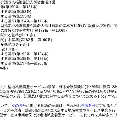
型介護老人福祉施設入所者生活介護
針等
(第150条・第151条)
関する基準
(第152条)
関する基準
(第153条)
関する基準
(第154条―第178条)
ト型指定地域密着型介護老人福祉施設の基本方針並びに設備及び運営に
節の趣旨及び基本方針
(第179条・第180条)
に関する基準
(第181条)
に関する基準
(第182条―第190条)
模多機能型居宅介護
針
(第191条)
関する基準
(第192条―第194条)
関する基準
(第195条・第196条)
関する基準
(第197条―第203条)
04条)
、共生型地域密着型サービスの事業に係る介護保険法
(平成9年法律第12
係る法第78条の2第1項及び第4項第1号並びに第78条の4第1項及び
の事業の人員、設備及び運営に関する基準等について定めるものとする
おいて、
次の各号
に掲げる用語の意義は、それぞれ
当該各号
に定めると
ービス事業者 法第8条第14項に規定する地域密着型サービス事業を行
型サービス事業者又は指定地域密着型サービス それぞれ法第42条の2