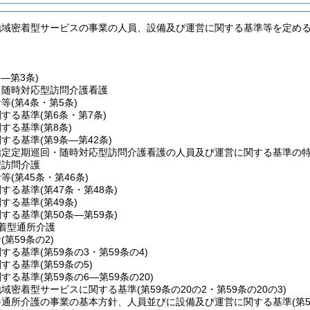
地域密着型サービスの事業の人員、設備及び運営に関する基準等を定め
条―第3条)
・随時対応型訪問介護看護
針等
(第4条・第5条)
関する基準
(第6条・第7条)
関する基準
(第8条)
関する基準
(第9条―第42条)
指定定期巡回・随時対応型訪問介護看護の人員及び運営に関する基準の
型訪問介護
針等
(第45条・第46条)
関する基準
(第47条・第48条)
関する基準
(第49条)
関する基準
(第50条―第59条)
着型通所介護
針
(第59条の2)
関する基準
(第59条の3・第59条の4)
関する基準
(第59条の5)
関する基準
(第59条の6―第59条の20)
地域密着型サービスに関する基準
(第59条の20の2・第59条の20の3)
養通所介護の事業の基本方針、人員並びに設備及び運営に関する基準
(第