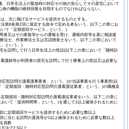
護、日常生活上の緊急時の対応その他の安心してその居宅において
心身の機能の維持回復を目指すものでなければならない。
ては、次に掲げるサービスを提供するものとする。
は法第8条第2項に規定する政令で定める者をいう。以下この章にお
おいて「定期巡回サービス」という。)
用者又はその家族等からの通報を受け、通報内容等を基に相談援
学療法士、作業療法士又は言語聴覚士をいう。以下この章において
」という。)
宅を訪問して行う日常生活上の世話
(以下この章において「随時訪
て看護師等が利用者の居宅を訪問して行う療養上の世話又は必要な
対応型訪問介護看護事業者」という。)
が当該事業を行う事業所
(以
下「定期巡回・随時対応型訪問介護看護従業者」という。)
の職種及
る定期巡回・随時対応型訪問介護看護従業者をいう。以下この章に
において「提供時間帯」という。)
を通じて1以上確保されるために
切に定期巡回サービスを提供するために必要な数以上
供に当たる訪問介護員等が1以上確保されるために必要な数以上
る員数
方法で2.5以上