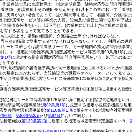
、作業療法士又は言語聴覚士 指定定期巡回・随時対応型訪問介護看護
、看護師、介護福祉士その他町長が定める者
(以下この章において「看護
遇に支障がない場合であって、提供時間帯を通じて、看護師、介護福祉
者
(指定居宅サービス等の事業の人員、設備及び運営に関する基準
(平成
ービス提供責任者をいう。以下同じ。)
の業務に1年以上
(特に業務に従事
を有する者をもって充てることができる。
うち1人以上は、常勤の看護師、介護福祉士等でなければならない。
、専らその職務に従事する者でなければならない。
ただし、利用者の処
回サービス若しくは訪問看護サービス、同一敷地内の指定訪問介護事業
同じ。)
、指定訪問看護事業所
(指定居宅サービス等基準第60条第1項に
条第1項
に規定する指定夜間対応型訪問介護事業所をいう。以下この条に
とができる。
随時対応型訪問介護看護事業所の同一敷地内に次に掲げるいずれかの施
文
の規定にかかわらず、当該施設等の職員をオペレーターとして充てる
生活介護事業所
(指定居宅サービス等基準第121条第1項に規定する指
じ。)
療養介護事業所
(指定居宅サービス等基準第142条第1項に規定する指
(指定居宅サービス等基準第175条第1項に規定する指定特定施設をいう
機能型居宅介護事業所
(
第82条第1項
に規定する指定小規模多機能型居宅
応型共同生活介護事業所
(
第110条第1項
に規定する指定認知症対応型共
条第6項
、
第83条第3項
及び
第84条
において同じ。)
型特定施設
(
第129条第1項
に規定する指定地域密着型特定施設をいう。
型介護老人福祉施設
(
第150条第1項
に規定する指定地域密着型介護老人