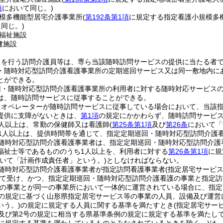
項
において同じ。)
模多機能型居宅介護事業所
(
第192条第1項
に規定する指定看護小規模多
同じ。)
福祉施設
健施設
スを行う訪問介護員等は、専ら当該随時訪問サービスの提供に当たる者
・随時対応型訪問介護看護事業所の定期巡回サービス又は同一敷地内に
とができる。
回・随時対応型訪問介護看護事業所の利用者に対する随時対応サービス
は、随時訪問サービスに従事することができる。
りオペレーターが随時訪問サービスに従事している場合において、当該
提供に支障がないときは、
第1項
の規定にかかわらず、随時訪問サービ
人以上は、常勤の保健師又は看護師
(
第25条第1項
及び
第26条
において「
1人以上は、提供時間帯を通じて、指定定期巡回・随時対応型訪問介護
随時対応型訪問介護看護事業者は、指定定期巡回・随時対応型訪問介護
福祉士等であるもののうち1人以上を、利用者に対する
第26条第1項
に規
おいて「計画作成責任者」という。)
としなければならない。
随時対応型訪問介護看護事業者が指定訪問看護事業者
(指定居宅サービ
て受け、かつ、指定定期巡回・随時対応型訪問介護看護の事業と指定訪
の事業とが同一の事業所において一体的に運営されている場合に、指定居
項の規定に基づく山形県指定居宅サービス等の事業の人員、設備及び運営
いう。)
の規定に規定する人員に関する基準を満たすとき
(指定居宅サー
イ及び第2号の規定に相当する県基準条例の規定に規定する基準を満たし