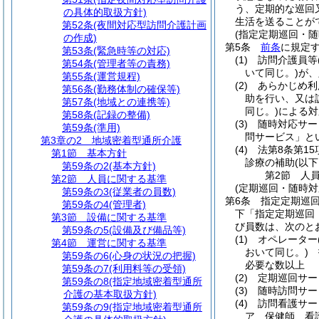
う、定期的な巡回
の具体的取扱方針)
生活を送ることが
第52条
(夜間対応型訪問介護計画
(指定定期巡回・随
の作成)
第5条
前条
に規定
第53条
(緊急時等の対応)
(1)
訪問介護員等
第54条
(管理者等の責務)
いて同じ。)
が、
第55条
(運営規程)
(2)
あらかじめ利
第56条
(勤務体制の確保等)
助を行い、又は
第57条
(地域との連携等)
同じ。)
による対
第58条
(記録の整備)
(3)
随時対応サー
第59条
(準用)
問サービス」と
第3章の2
地域密着型通所介護
(4)
法第8条第1
第1節
基本方針
診療の補助
(以
第59条の2
(基本方針)
第2節
人
第2節
人員に関する基準
(定期巡回・随時
第59条の3
(従業者の員数)
第6条
指定定期巡
第59条の4
(管理者)
下「指定定期巡回
第3節
設備に関する基準
び員数は、次のと
第59条の5
(設備及び備品等)
(1)
オペレーター
第4節
運営に関する基準
おいて同じ。)
指
第59条の6
(心身の状況の把握)
必要な数以上
第59条の7
(利用料等の受領)
(2)
定期巡回サー
第59条の8
(指定地域密着型通所
(3)
随時訪問サー
介護の基本取扱方針)
(4)
訪問看護サー
第59条の9
(指定地域密着型通所
ア
保健師、看