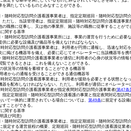
に規定する基準を満たしているものとみなされているときを除く。)
は
準を満たしているものとみなすことができる。
回・随時対応型訪問介護看護事業者は、指定定期巡回・随時対応型訪問
。
ただし、当該管理者は、指定定期巡回・随時対応型訪問介護看護事業
他の職務に従事し、又は他の事業所、施設等の職務に従事することがで
備に関する基準
回・随時対応型訪問介護看護事業所には、事業の運営を行うために必要
提供に必要な設備及び備品等を備えなければならない。
随時対応型訪問介護看護事業者は、利用者が円滑に通報し、迅速な対応
次に掲げる機器等を備え、必要に応じてオペレーターに当該機器等を携
・随時対応型訪問介護看護事業者が適切に利用者の心身の状況等の情報
閲覧できるときは、これを備えないことができる。
の状況等の情報を蓄積することができる機器等
用者からの通報を受けることができる通信機器等
随時対応型訪問介護看護事業者は、利用者が援助を必要とする状態とな
機器を配布しなければならない。
ただし、利用者が適切にオペレーター
随時対応型訪問介護看護事業者が指定夜間対応型訪問介護事業者
(
第47条
、指定定期巡回・随時対応型訪問介護看護の事業と指定夜間対応型訪問
おいて一体的に運営されている場合については、
第49条
に規定する設備
なすことができる。
営に関する基準
明及び同意)
回・随時対応型訪問介護看護事業者は、指定定期巡回・随時対応型訪問
に規定する運営規程の概要、定期巡回・随時対応型訪問介護看護従業者