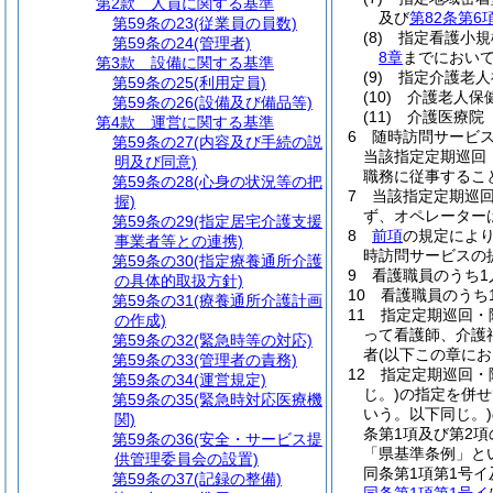
第2款
人員に関する基準
及び
第82条第6
第59条の23
(従業員の員数)
(8)
指定看護小規
第59条の24
(管理者)
8章
までにおいて
第3款
設備に関する基準
(9)
指定介護老人
第59条の25
(利用定員)
(10)
介護老人保
第59条の26
(設備及び備品等)
(11)
介護医療院
第4款
運営に関する基準
6
随時訪問サービ
第59条の27
(内容及び手続の説
当該指定定期巡回
明及び同意)
職務に従事するこ
第59条の28
(心身の状況等の把
7
当該指定定期巡
握)
ず、オペレーター
第59条の29
(指定居宅介護支援
8
前項
の規定によ
事業者等との連携)
時訪問サービスの
第59条の30
(指定療養通所介護
9
看護職員のうち1
の具体的取扱方針)
10
看護職員のうち
第59条の31
(療養通所介護計画
11
指定定期巡回・
の作成)
って看護師、介護
第59条の32
(緊急時等の対応)
者
(以下この章に
第59条の33
(管理者の責務)
12
指定定期巡回・
第59条の34
(運営規定)
じ。)
の指定を併せ
第59条の35
(緊急時対応医療機
いう。以下同じ。)
関)
条第1項及び第2
第59条の36
(安全・サービス提
「県基準条例」と
供管理委員会の設置)
同条第1項第1号
第59条の37
(記録の整備)