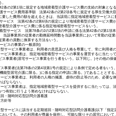
う。
42条の2第1項に規定する地域密着型介護サービス費の支給の対象とな
護サービス費用基準額 法第42条の2第2項各号に規定する厚生労働大
に要した費用の額を超えるときは、当該現に指定地域密着型サービスに
サービス 法第42条の2第6項の規定により地域密着型介護サービス費
密着型介護サービス費に係る指定地域密着型サービスをいう。
着型サービス 法第78条の2の2第1項の申請に係る法第42条の2第1
 当該事業所の従業者の勤務延時間数を当該事業所において常勤の従業
従業者の員数に換算する方法をいう。
サービスの事業の一般原則)
着型サービス事業者は、利用者の意思及び人格を尊重して、常に利用者
サービス事業者は、指定地域密着型サービスの事業を運営するに当たっ
ビス事業者
(居宅サービス事業を行う者をいう。以下同じ。)
その他の保
ビス事業者
(法第78条の2第4項第1号の規定により条例で定める者をいう。
多機能型居宅介護に限る。)
に係る指定の申請に限る。)
であることとする
サービス事業者は、利用者の人権の擁護、虐待の防止等のため、必要な
ればならない。
ービス事業者は、指定地域密着型サービスを提供するに当たっては、法第
かつ有効に行うよう努めなければならない。
巡回・随時対応型訪問介護看護
本方針等
着型サービスに該当する定期巡回・随時対応型訪問介護看護
(以下「指定
においても、その利用者が尊厳を保持し、可能な限りその居宅において