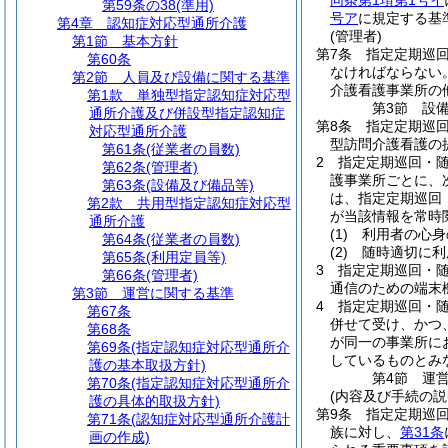
同条第1項第1号イ
第59条の38
(準用)
号ア
に規定する基
第4章
認知症対応型通所介護
(管理者)
第1節
基本方針
第7条
指定定期巡
第60条
なければならない
第2節
人員及び設備に関する基準
介護看護事業所の
第1款
単独型指定認知症対応型
第3節
設
通所介護及び併設型指定認知症
第8条
指定定期巡
対応型通所介護
型訪問介護看護の
第61条
(従業者の員数)
2
指定定期巡回・
第62条
(管理者)
護事業所ごとに、
第63条
(設備及び備品等)
は、指定定期巡回
第2款
共用型指定認知症対応型
が当該情報を常時
通所介護
(1)
利用者の心身
第64条
(従業者の員数)
(2)
随時適切に利
第65条
(利用定員等)
3
指定定期巡回・
第66条
(管理者)
通信のための端末
第3節
運営に関する基準
4
指定定期巡回・
第67条
併せて受け、かつ
第68条
が同一の事業所に
第69条
(指定認知症対応型通所介
しているものとみ
護の基本取扱方針)
第4節
運
第70条
(指定認知症対応型通所介
(内容及び手続の説
護の具体的取扱方針)
第9条
指定定期巡
第71条
(認知症対応型通所介護計
族に対し、
第31条
画の作成)