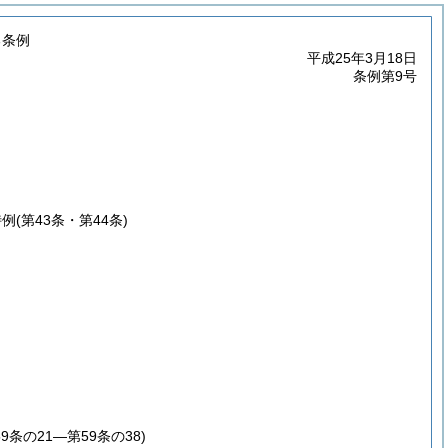
る条例
平成25年3月18日
条例第9号
特例
(第43条・第44条)
59条の21―第59条の38)