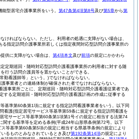
機能型居宅介護事業所をいう。
第47条第4項第8号
及び
第5章
から
第
でなければならない。
ただし、利用者の処遇に支障がない場合は、
ある指定訪問介護事業所若しくは指定夜間対応型訪問介護事業所の
の提供に支障がない場合は、
第4項本文
及び
前項
の規定にかかわら
指定定期巡回・随時対応型訪問介護看護事業所の利用者に対する随
スを行う訪問介護員等を置かないことができる。
常勤看護師等」という。)
でなければならない。
看護事業者との連絡体制が確保された者でなければならない。
看護事業所ごとに、定期巡回・随時対応型訪問介護看護従業者であ
定する定期巡回・随時対応型訪問介護看護計画の作成に従事する
ス等基準第60条第1項に規定する指定訪問看護事業者をいう。以下同
問看護
(指定居宅サービス等基準第59条に規定する指定訪問看護を
宅サービス等基準第60条第1項第1号イの規定に相当する法第74
に関する基準等を定める条例
(平成24年山形県条例第72号。以下
ビス等基準第60条第5項の規定に相当する県基準条例の規定により
ているものとみなされているとき及び
第192条第14項
の規定により