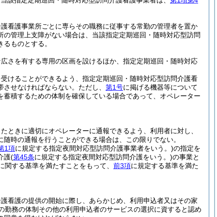
、当該指定定期巡回・随時対応型訪問介護看護事業者は、
第1項第4
介護看護事業所ごとに専らその職務に従事する常勤の管理者を置か
所の管理上支障がない場合は、当該指定定期巡回・随時対応型訪問
きるものとする。
な広さを有する専用の区画を設けるほか、指定定期巡回・随時対応
を受けることができるよう、指定定期巡回・随時対応型訪問介護看
帯させなければならない。
ただし、
第1号
に掲げる機器等について
を蓄積するための体制を確保している場合であって、オペレーター
ったときに適切にオペレーターに通報できるよう、利用者に対し、
に随時の通報を行うことができる場合は、この限りでない。
第1項
に規定する指定夜間対応型訪問介護事業者をいう。)
の指定を
介護
(
第45条
に規定する指定夜間対応型訪問介護をいう。)
の事業と
に関する基準を満たすことをもって、
前3項
に規定する基準を満た
介護看護の提供の開始に際し、あらかじめ、利用申込者又はその家
の勤務の体制その他の利用申込者のサービスの選択に資すると認め