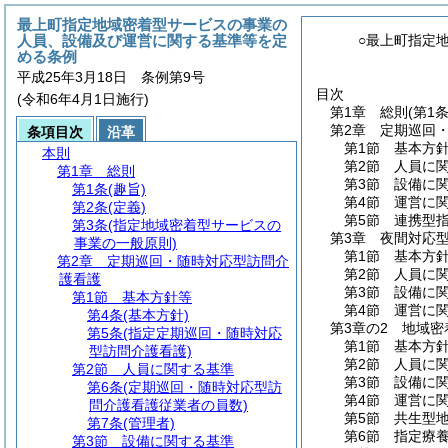
最上町指定地域密着型サービスの事業の
人員、設備及び運営に関する基準等を定
○最上町指定
める条例
平成25年3月18日 条例第9号
目次
(令和6年4月1日施行)
第1章
総則
(第1
第2章
定期巡回
条項目次
沿革
第1節
基本方
本則
第2節
人員に
第1章
総則
第3節
設備に
第1条
(趣旨)
第4節
運営に
第2条
(定義)
第5節
連携型
第3条
(指定地域密着型サービスの
第3章
夜間対応
事業の一般原則)
第1節
基本方
第2章
定期巡回・随時対応型訪問介
第2節
人員に
護看護
第3節
設備に
第1節
基本方針等
第4節
運営に
第4条
(基本方針)
第3章の2
地域密
第5条
(指定定期巡回・随時対応
第1節
基本方
型訪問介護看護)
第2節
人員に
第2節
人員に関する基準
第3節
設備に
第6条
(定期巡回・随時対応型訪
第4節
運営に
問介護看護従業者の員数)
第5節
共生型
第7条
(管理者)
第6節
指定療
第3節
設備に関する基準