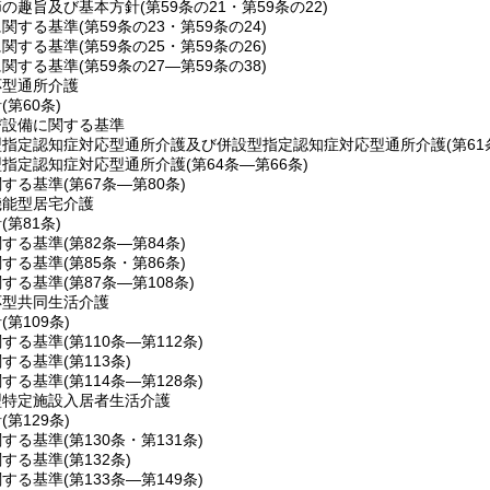
節の趣旨及び基本方針
(第59条の21・第59条の22)
に関する基準
(第59条の23・第59条の24)
に関する基準
(第59条の25・第59条の26)
に関する基準
(第59条の27―第59条の38)
応型通所介護
針
(第60条)
び設備に関する基準
型指定認知症対応型通所介護及び併設型指定認知症対応型通所介護
(第6
型指定認知症対応型通所介護
(第64条―第66条)
関する基準
(第67条―第80条)
機能型居宅介護
針
(第81条)
関する基準
(第82条―第84条)
関する基準
(第85条・第86条)
関する基準
(第87条―第108条)
応型共同生活介護
針
(第109条)
関する基準
(第110条―第112条)
関する基準
(第113条)
関する基準
(第114条―第128条)
型特定施設入居者生活介護
針
(第129条)
関する基準
(第130条・第131条)
関する基準
(第132条)
関する基準
(第133条―第149条)