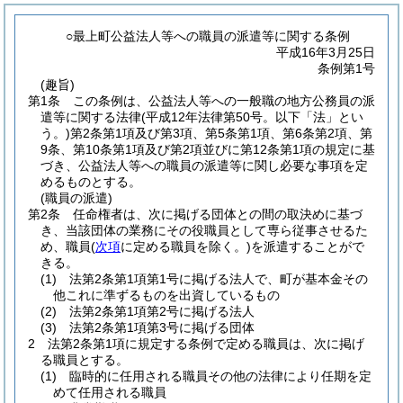
○最上町公益法人等への職員の派遣等に関する条例
平成16年3月25日
条例第1号
(趣旨)
第1条
この条例は、公益法人等への一般職の地方公務員の派
遣等に関する法律
(平成12年法律第50号。以下「法」とい
う。)
第2条第1項及び第3項、第5条第1項、第6条第2項、第
9条、第10条第1項及び第2項並びに第12条第1項の規定に基
づき、公益法人等への職員の派遣等に関し必要な事項を定
めるものとする。
(職員の派遣)
第2条
任命権者は、次に掲げる団体との間の取決めに基づ
き、当該団体の業務にその役職員として専ら従事させるた
め、職員
(
次項
に定める職員を除く。)
を派遣することがで
きる。
(1)
法第2条第1項第1号に掲げる法人で、町が基本金その
他これに準ずるものを出資しているもの
(2)
法第2条第1項第2号に掲げる法人
(3)
法第2条第1項第3号に掲げる団体
2
法第2条第1項に規定する条例で定める職員は、次に掲げ
る職員とする。
(1)
臨時的に任用される職員その他の法律により任期を定
めて任用される職員