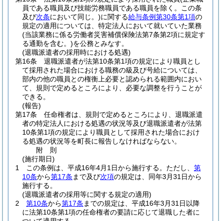
員である職員及び技能労務職員である職員を除く。この条
及び
次条
において同じ。)
に関する
給与条例第30条第1項
の
規定の適用については、特定法人において就いていた業務
(当該業務に係る労働者災害補償保険法第7条第2項に規定す
る通勤を含む。)
を公務とみなす。
(退職派遣者の採用時における処遇)
第16条
退職派遣者が法第10条第1項の規定により職員とし
て採用された場合における職務の級及び号給については、
部内の他の職員との権衡上必要と認められる範囲内におい
て、規則で定めるところにより、必要な調整を行うことが
できる。
(報告)
第17条
任命権者は、規則で定めるところにより、退職派遣
者の特定法人における処遇の状況等及び退職派遣者が法第
10条第1項の規定により職員として採用された場合におけ
る処遇の状況等を町長に報告しなければならない。
附
則
(施行期日)
1
この条例は、平成16年4月1日から施行する。
ただし、
第
10条
から
第17条
まで及び
次項
の規定は、同年3月31日から
施行する。
(退職派遣者の採用等に関する規定の適用)
2
第10条
から
第17条
までの規定は、平成16年3月31日以降
に法第10条第1項の任命権者の要請に応じて退職した者に