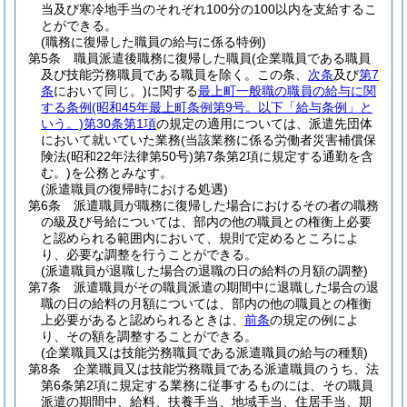
当及び寒冷地手当のそれぞれ100分の100以内を支給するこ
とができる。
(職務に復帰した職員の給与に係る特例)
第5条
職員派遣後職務に復帰した職員
(企業職員である職員
及び技能労務職員である職員を除く。この条、
次条
及び
第7
条
において同じ。)
に関する
最上町一般職の職員の給与に関
する条例
(昭和45年最上町条例第9号。以下「給与条例」と
いう。)
第30条第1項
の規定の適用については、派遣先団体
において就いていた業務
(当該業務に係る労働者災害補償保
険法
(昭和22年法律第50号)
第7条第2項に規定する通勤を含
む。)
を公務とみなす。
(派遣職員の復帰時における処遇)
第6条
派遣職員が職務に復帰した場合におけるその者の職務
の級及び号給については、部内の他の職員との権衡上必要
と認められる範囲内において、規則で定めるところによ
り、必要な調整を行うことができる。
(派遣職員が退職した場合の退職の日の給料の月額の調整)
第7条
派遣職員がその職員派遣の期間中に退職した場合の退
職の日の給料の月額については、部内の他の職員との権衡
上必要があると認められるときは、
前条
の規定の例によ
り、その額を調整することができる。
(企業職員又は技能労務職員である派遣職員の給与の種類)
第8条
企業職員又は技能労務職員である派遣職員のうち、法
第6条第2項に規定する業務に従事するものには、その職員
派遣の期間中、給料、扶養手当、地域手当、住居手当、期