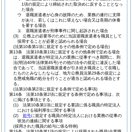
1項の規定により締結された取決めに反することとなっ
た場合
ウ
退職派遣者が心身の故障のため、業務の遂行に支障
があり、若しくはこれに堪えない場合又は長期の休養
を要する場合
エ
退職派遣者が刑事事件に関し起訴された場合
(3)
公務上の必要等のために当該退職派遣者を職員として
採用することが必要と認められる場合
(法第10条第1項に規定するその他条例で定める場合)
第13条
法第10条第1項に規定するその他条例で定める場合
は、退職派遣者が特定法人の業務に従事すべき期間に、刑
法
(明治40年法律第45号)
その他の法令の規定に違反した場
合であって、当該退職派遣者が引き続き職員として在職し
たものとみなしたならば、地方公務員法第29条の規定によ
る懲戒免職の処分を行うことが適当と認められる場合とす
る。
(法第10条第2項に規定する条例で定める事項)
第14条
法第10条第2項に規定する条例で定める事項は、次
に掲げる事項とする。
(1)
法第10条第1項に規定する要請に係る職員の特定法人
における福利厚生に関する事項
(2)
前号
に規定する職員の特定法人における業務の従事の
状況の連絡に関する事項
(採用された職員の給与に係る特例)
第15条
法第10条第1項の規定により採用された職員
(企業職