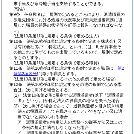
末手当及び寒冷地手当を支給することができる。
(報告)
第9条
任命権者は、規則で定めるところにより、派遣職員の
派遣先団体における処遇の状況等及び職員派遣後職務に復
帰した職員の処遇の状況等を町長に報告しなければならな
い。
(法第10条第1項に規定する条例で定める法人)
第10条
法第10条第1項に規定する条例で定める株式会社又
は有限会社
(以下「特定法人」という。)
は、町が資本金そ
の他これに準ずるものを出資しているもので、規則で定め
るものとする。
(法第10条第1項に規定する条例で定める職員)
第11条
法第10条第1項に規定する条例で定める職員は、
第2
条第2項各号
に掲げる職員とする。
(法第10条第1項に規定するその他の条例で定める場合)
第12条
法第10条第1項に規定するその他の条例で定める場
合は、次に掲げる場合とする。
(1)
法第10条第2項に規定する退職派遣者
(以下「退職派遣
者」という。)
が特定法人の役職員の地位を失った場合
(2)
次に掲げる場合であって、退職派遣者を引き続き特定
法人の役職員として在職させることができないか又は適
当でないと認められる場合
ア
退職派遣者の特定法人の業務への従事が法又はこの
条例の規定に適合しなくなった場合
イ
退職派遣者の特定法人の業務への従事が法第10条第