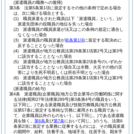
(派遣職員の職務への復帰)
第3条
法第5条第1項に規定するその他の条例で定める場合
は、次に掲げる場合とする。
(1)
職員派遣をされた職員
(以下「派遣職員」という。)
が
派遣先団体の役職員の地位を失った場合
(2)
派遣職員の職員派遣が法又はこの条例の規定に適合し
なくなった場合
(3)
派遣職員の職員派遣が
前条第1項
に規定する取決めに
反することとなった場合
(4)
派遣職員が地方公務員法第28条第1項第2号又は第3号
に該当することとなった場合
(5)
派遣職員が地方公務員法第28条第2項各号のいずれか
に該当することとなった場合又は水難、火災その他の災
害により生死不明若しくは所在不明となった場合
(6)
派遣職員が地方公務員法第29条第1項第1号又は第3号
に該当することとなった場合
(派遣職員の給与)
第4条
派遣職員
(企業職員
(地方公営企業等の労働関係に関す
る法律
(昭和27年法律第289号)
第3条第4号の職員をいう。
以下同じ。)
である派遣職員及び技能労務職員
(地方公務員
法第57条に規定する単純な労務に雇用される職員であっ
て、企業職員以外のものをいう。以下同じ。)
である派遣職
員を除く。
第6条
及び
第7条
において同じ。)
のうち、法第6
条第2項に規定する業務に従事するものには、その職員派遣
の期間中、給料、扶養手当、地域手当、住居手当、期末手