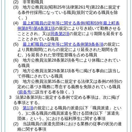
(2)
非常勤職員
(3)
地方公務員法
(昭和25年法律第261号)
第22条に規定す
る条件付採用になっている職員
(規則で定める職員を除
く。)
(4)
最上町職員の定年等に関する条例
(昭和59年最上町条
例第8号)
第4条第1項
の規定により引き続いて勤務させる
こととされ、又は
同条第2項
の規定により期限を延長する
こととされている職員
(5)
最上町職員の定年等に関する条例第9条各項
の規定に
より異動期間
(これらの規定により延長された期間を含
む。)
を延長された管理監督職を占める職員
(6)
地方公務員法第28条第2項各号により休職にされてい
る職員
(7)
地方公務員法第29条第1項各号に掲げる事由に該当し
て停職にされている職員
(8)
地方公務員法第35条に規定する法律又は条例の特別の
定めに基づき職務に専念する義務を免除されている職員
(
前各号
に該当する者を除く。)
3
法第2条第3項に規定する条例で定める事項は、次に掲げ
る事項とする。
(1)
第1項
の規定による職員の派遣
(以下「職員派遣」とい
う。)
に係る職員の職員派遣を受ける団体
(以下「派遣先
団体」という。)
における福利厚生に関する事項
(2)
当該職員の派遣先団体における業務の従事の状況の連
絡に関する事項