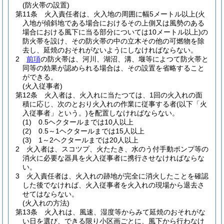
(防火帯の設置)
第11条
火入責任者は、火入地の周囲に幅5メートル以上
(火
入地が傾斜地である場合におけるその上側又は風勢のある
場合における風下に当る部分については10メートル以上)
の
防火帯を設け、その防火帯の中の立木その他の可燃物を除
去し、延焼のおそれがないようにしなければならない。
2
前項
の防火帯は、河川、湖沼、溝、堰等によつて防火帯と
同等の効果が認められる場合は、その設置を省略すること
ができる。
(火入従事者)
第12条
火入者は、火入れに当たつては、1回の火入れの面
積に応じ、次のとおり火入れの作業に従事する者
(以下「火
入従事者」という。)
を配置しなければならない。
(1)
0.5ヘクタールまでは10人以上
(2)
0.5～1ヘクタールまでは15人以上
(3)
1～2ヘクタールまでは20人以上
2
火入者は、スコツプ、火たたき、水のう付手動ポンプ等の
消火に必要な器具を火入従事者に携行させなければならな
い。
3
火入責任者は、火入れの跡地が完全に消火したことを確認
した後でなければ、火入従事者を火入れの現場から退去さ
せてはならない。
(火入れの方法)
第13条
火入れは、風速、湿度等からみて延焼のおそれがな
い日を選び、できる限り小区画ごとに、風下から行わなけ