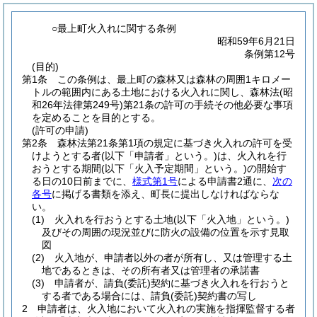
○最上町火入れに関する条例
昭和59年6月21日
条例第12号
(目的)
第1条
この条例は、最上町の森林又は森林の周囲1キロメー
トルの範囲内にある土地における火入れに関し、森林法
(昭
和26年法律第249号)
第21条の許可の手続その他必要な事項
を定めることを目的とする。
(許可の申請)
第2条
森林法第21条第1項の規定に基づき火入れの許可を受
けようとする者
(以下「申請者」という。)
は、火入れを行
おうとする期間
(以下「火入予定期間」という。)
の開始す
る日の10日前までに、
様式第1号
による申請書2通に、
次の
各号
に掲げる書類を添え、町長に提出しなければならな
い。
(1)
火入れを行おうとする土地
(以下「火入地」という。)
及びその周囲の現況並びに防火の設備の位置を示す見取
図
(2)
火入地が、申請者以外の者が所有し、又は管理する土
地であるときは、その所有者又は管理者の承諾書
(3)
申請者が、請負
(委託)
契約に基づき火入れを行おうと
する者である場合には、請負
(委託)
契約書の写し
2
申請者は、火入地において火入れの実施を指揮監督する者