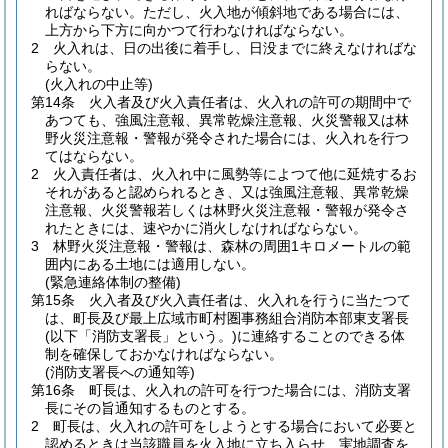
ればならない。
ただし、火入地が傾斜地である場合には、
上方から下方に向かつて行わなければならない。
2
火入れは、日の出後に着手し、日没までに終えなければな
らない。
(火入れの中止等)
第14条
火入者及び火入責任者は、火入れの許可の期間中で
あつても、強風注意報、異常乾燥注意報、火災警報又は林
野火災注意報・警報が発令された場合には、火入れを行つ
てはならない。
2
火入責任者は、火入れ中に風勢等によつて他に延焼するお
それがあると認められるとき、又は強風注意報、異常乾燥
注意報、火災警報若しくは林野火災注意報・警報が発令さ
れたときには、速やかに消火しなければならない。
3
林野火災注意報・警報は、森林の周囲1キロメートルの範
囲内にある土地には適用しない。
(緊急連絡体制の整備)
第15条
火入者及び火入責任者は、火入れを行うに当たつて
は、町長及び最上広域市町村圏事務組合消防本部東支署長
(以下「消防支署長」という。)
に連絡することのできる体
制を確保しておかなければならない。
(消防支署長への通知等)
第16条
町長は、火入れの許可を行つた場合には、消防支署
長にその旨通知するものとする。
2
町長は、火入れの許可をしようとする場合において必要と
認めるときは当該職員を火入地に立ち入らせ、実地調査を