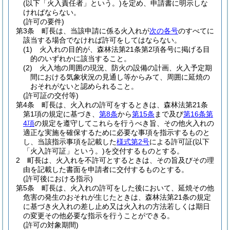
(以下「火入責任者」という。)
を定め、申請書に明示しな
ければならない。
(許可の要件)
第3条
町長は、当該申請に係る火入れが
次の各号
のすべてに
該当する場合でなければ許可をしてはならない。
(1)
火入れの目的が、森林法第21条第2項各号に掲げる目
的のいずれかに該当すること。
(2)
火入地の周囲の現況、防火の設備の計画、火入予定期
間における気象状況の見通し等からみて、周囲に延焼の
おそれがないと認められること。
(許可証の交付等)
第4条
町長は、火入れの許可をするときは、森林法第21条
第1項の規定に基づき、
第8条
から
第15条
まで及び
第16条第
4項
の規定を遵守してこれらを行うべき旨、その他火入れの
適正な実施を確保するために必要な事項を指示するものと
し、当該指示事項を記載した
様式第2号
による許可証
(以下
「火入許可証」という。)
を交付するものとする。
2
町長は、火入れを不許可とするときは、その旨及びその理
由を記載した書面を申請者に交付するものとする。
(許可後における指示)
第5条
町長は、火入れの許可をした後において、延焼その他
危害の発生のおそれが生じたときは、森林法第21条の規定
に基づき火入れの差し止め又は火入れの方法若しくは期日
の変更その他必要な指示を行うことができる。
(許可の対象期間)