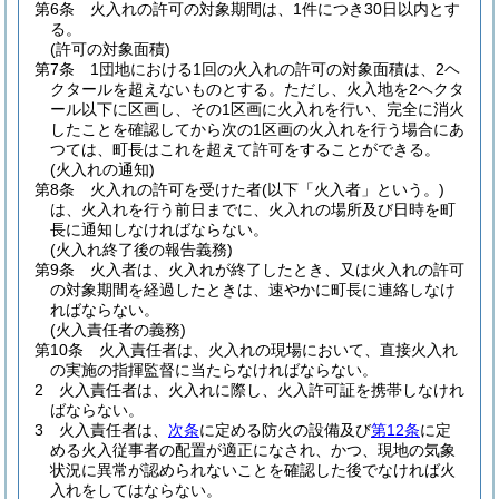
第6条
火入れの許可の対象期間は、1件につき30日以内とす
る。
(許可の対象面積)
第7条
1団地における1回の火入れの許可の対象面積は、2ヘ
クタールを超えないものとする。
ただし、火入地を2ヘクタ
ール以下に区画し、その1区画に火入れを行い、完全に消火
したことを確認してから次の1区画の火入れを行う場合にあ
つては、町長はこれを超えて許可をすることができる。
(火入れの通知)
第8条
火入れの許可を受けた者
(以下「火入者」という。)
は、火入れを行う前日までに、火入れの場所及び日時を町
長に通知しなければならない。
(火入れ終了後の報告義務)
第9条
火入者は、火入れが終了したとき、又は火入れの許可
の対象期間を経過したときは、速やかに町長に連絡しなけ
ればならない。
(火入責任者の義務)
第10条
火入責任者は、火入れの現場において、直接火入れ
の実施の指揮監督に当たらなければならない。
2
火入責任者は、火入れに際し、火入許可証を携帯しなけれ
ばならない。
3
火入責任者は、
次条
に定める防火の設備及び
第12条
に定
める火入従事者の配置が適正になされ、かつ、現地の気象
状況に異常が認められないことを確認した後でなければ火
入れをしてはならない。